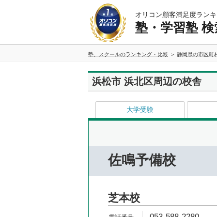
オリコン顧客満足度ランキ
塾・学習塾 検
塾、スクールのランキング・比較
静岡県の市区町
浜松市 浜北区周辺の校舎
大学受験
佐鳴予備校
芝本校
053-588-2280