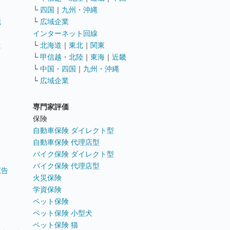
└
四国
｜
九州・沖縄
職
└
広域企業
インターネット回線
遣
└
北海道
｜
東北
｜
関東
└
甲信越・北陸
｜
東海
｜
近畿
ス
└
中国・四国
｜
九州・沖縄
└
広域企業
専門家評価
ト
保険
自動車保険 ダイレクト型
自動車保険 代理店型
バイク保険 ダイレクト型
バイク保険 代理店型
広告
火災保険
学資保険
ペット保険
ペット保険 小型犬
ペット保険 猫