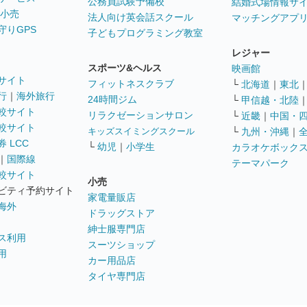
公務員試験予備校
結婚式場情報サ
 小売
法人向け英会話スクール
マッチングアプ
守りGPS
子どもプログラミング教室
レジャー
スポーツ&ヘルス
映画館
サイト
フィットネスクラブ
└
北海道
｜
東北
行
｜
海外旅行
24時間ジム
└
甲信越・北陸
較サイト
リラクゼーションサロン
└
近畿
｜
中国・
較サイト
キッズスイミングスクール
└
九州・沖縄
｜
 LCC
└
幼児
｜
小学生
カラオケボック
｜
国際線
テーマパーク
較サイト
小売
ビティ予約サイト
家電量販店
海外
ドラッグストア
紳士服専門店
ス利用
スーツショップ
用
カー用品店
タイヤ専門店