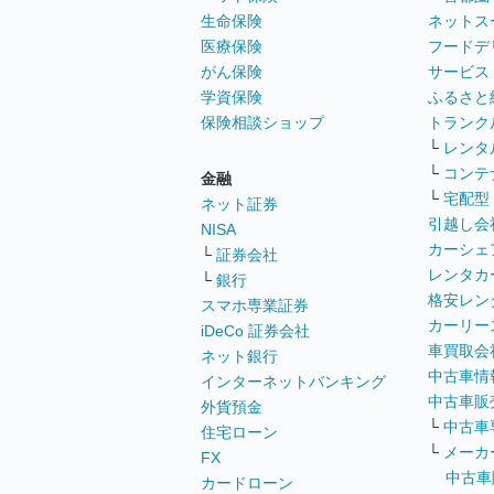
生命保険
ネットス
医療保険
フードデ
がん保険
サービス
学資保険
ふるさと
保険相談ショップ
トランク
└
レンタ
└
コンテ
金融
└
宅配型
ネット証券
引越し会
NISA
カーシェ
└
証券会社
レンタカ
└
銀行
格安レン
スマホ専業証券
カーリー
iDeCo 証券会社
車買取会
ネット銀行
中古車情
インターネットバンキング
中古車販
外貨預金
└
中古車
住宅ローン
└
メーカ
FX
中古車
カードローン