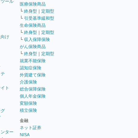
トツール
医療保険商品
└
終身型
｜
定期型
└
引受基準緩和型
生命保険商品
└
終身型
｜
定期型
員向け
└
収入保障保険
がん保険商品
└
終身型
｜
定期型
就業不能保険
テ
認知症保険
ステ
外貨建て保険
介護保険
サイト
総合保障保険
個人年金保険
変額保険
積立保険
ング
グ
金融
ネット証券
ウンター
NISA