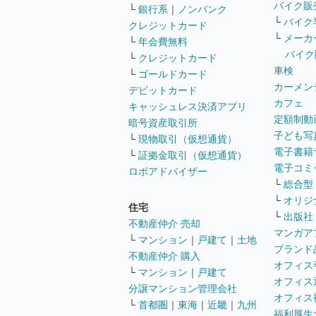
バイク販
└
銀行系
｜
ノンバンク
└
バイク
クレジットカード
└
メーカ
└
年会費無料
バイク
└
クレジットカード
車検
└
ゴールドカード
カーメン
デビットカード
カフェ
キャッシュレス決済アプリ
定額制動
暗号資産取引所
子ども写
└
現物取引（仮想通貨）
電子書籍
└
証拠金取引（仮想通貨）
電子コミ
ロボアドバイザー
└
総合型
└
オリジ
住宅
└
出版社
不動産仲介 売却
マンガア
└
マンション
｜
戸建て
｜
土地
ブランド
不動産仲介 購入
オフィス
└
マンション
｜
戸建て
オフィス
分譲マンション管理会社
オフィス
└
首都圏
｜
東海
｜
近畿
｜
九州
福利厚生