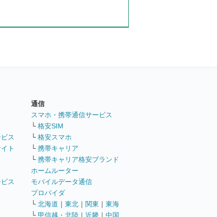
通信
ト
スマホ・携帯通信サービス
└
格安SIM
ービス
└
格安スマホ
サイト
└
携帯キャリア
└
携帯キャリア格安ブランド
ホームルーター
ービス
モバイルデータ通信
ト
プロバイダ
└
北海道
｜
東北
｜
関東
｜
東海
└
甲信越・北陸
｜
近畿
｜
中国