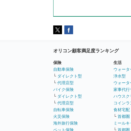
オリコン顧客満足度ランキング
保険
生活
自動車保険
ウォータ
└
ダイレクト型
浄水型
└
代理店型
ウォータ
バイク保険
家事代行
└
ダイレクト型
ハウスク
└
代理店型
コインラ
自転車保険
食材宅配
火災保険
└
首都圏
海外旅行保険
ミールキ
ペット保険
└
首都圏