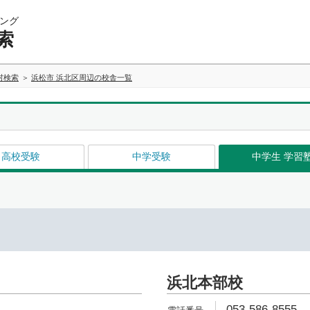
ング
索
村検索
浜松市 浜北区周辺の校舎一覧
高校受験
中学受験
中学生 学習
浜北本部校
053-586-8555