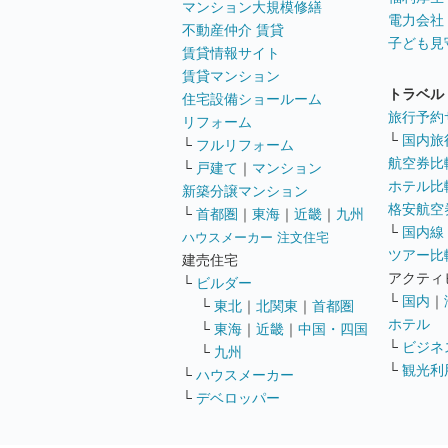
マンション大規模修繕
電力会社
不動産仲介 賃貸
子ども見
賃貸情報サイト
賃貸マンション
トラベル
住宅設備ショールーム
旅行予約
リフォーム
└
国内旅
└
フルリフォーム
航空券比
└
戸建て
｜
マンション
ホテル比
新築分譲マンション
格安航空券
└
首都圏
｜
東海
｜
近畿
｜
九州
└
国内線
ハウスメーカー 注文住宅
ツアー比
建売住宅
アクティ
└
ビルダー
└
国内
｜
└
東北
｜
北関東
｜
首都圏
ホテル
└
東海
｜
近畿
｜
中国・四国
└
ビジネ
└
九州
└
観光利
└
ハウスメーカー
└
デベロッパー