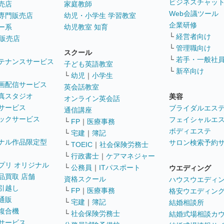
ビジネスチャッ
売店
家庭教師
Web会議ツール
専門販売店
幼児・小学生 学習教室
企業研修
ー系
幼児教室 知育
└
経営者向け
販売店
└
管理職向け
スクール
└
若手・一般社
テナンスサービス
子ども英語教室
└
新卒向け
└
幼児
｜
小学生
画配信サービス
英会話教室
真スタジオ
美容
オンライン英会話
サービス
ブライダルエス
通信講座
ックサービス
フェイシャルエ
└
FP
｜
医療事務
ボディエステ
└
宅建
｜
簿記
ナル作品限定型
サロン検索予約
└
TOEIC
｜
社会保険労務士
└
行政書士
｜
ケアマネジャー
プリ オリジナル
└
公務員
｜
ITパスポート
ウエディング
品買取 店舗
資格スクール
ハウスウエディ
引越し
└
FP
｜
医療事務
格安ウエディン
通販
└
宅建
｜
簿記
結婚相談所
複合機
└
社会保険労務士
結婚式場相談カ
サービス