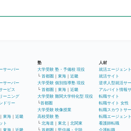
塾
人材
ーサーバー
大学受験 塾・予備校 現役
就活エージェン
└
首都圏
｜
東海
｜
近畿
就活サイト
ーサーバー
大学受験 個別指導塾 現役
逆求人型就活サ
サービス
└
首都圏
｜
東海
｜
近畿
アルバイト情報
リーニング
大学受験 難関大学特化型 現役
転職サイト
ンドリー
└
首都圏
転職サイト 女性
大学受験 映像授業
転職スカウトサ
｜
東海
｜
近畿
高校受験 塾
転職エージェン
ット
└
北海道
｜
東北
｜
北関東
看護師転職
｜
東海
｜
近畿
└
首都圏
｜
甲信越・北陸
介護転職