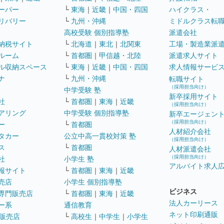
ーパー
└
東海
｜
近畿
｜
中国・四国
ハイクラス・
リバリー
└
九州・沖縄
ミドルクラス転
高校受験 個別指導塾
派遣会社
納税サイト
└
北海道
｜
東北
｜
北関東
工場・製造業派
ルーム
└
首都圏
｜
甲信越・北陸
派遣求人サイト
ル収納スペース
└
東海
｜
近畿
｜
中国・四国
求人情報サービ
ナ
└
九州・沖縄
転職サイト
（採用担当向け）
中学受験 塾
新卒採用サイト
社
└
首都圏
｜
東海
｜
近畿
（採用担当向け）
アリング
中学受験 個別指導塾
新卒エージェン
（採用担当向け）
ー
└
首都圏
人材紹介会社
タカー
公立中高一貫校対策 塾
（採用担当向け）
ス
└
首都圏
人材派遣会社
（採用担当向け）
社
小学生 塾
アルバイト求人
報サイト
└
首都圏
｜
東海
｜
近畿
売店
小学生 個別指導塾
ビジネス
専門販売店
└
首都圏
｜
東海
｜
近畿
法人カーリース
ー系
通信教育
ネット印刷通販
販売店
└
高校生
｜
中学生
｜
小学生