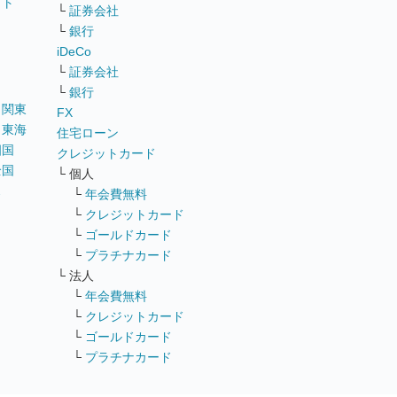
イト
└
証券会社
リ
└
銀行
iDeCo
└
証券会社
└
銀行
｜
関東
FX
｜
東海
住宅ローン
四国
クレジットカード
全国
└ 個人
ス
└
年会費無料
└
クレジットカード
└
ゴールドカード
└
プラチナカード
└ 法人
└
年会費無料
└
クレジットカード
└
ゴールドカード
└
プラチナカード