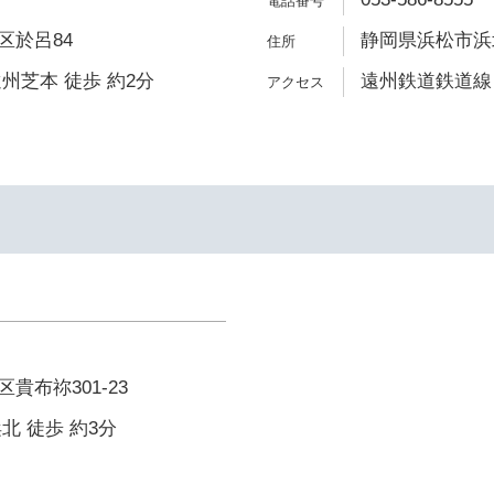
区於呂84
静岡県浜松市浜北
州芝本 徒歩 約2分
遠州鉄道鉄道線 
貴布祢301-23
北 徒歩 約3分