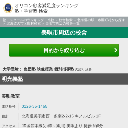
オリコン顧客満足度ランキング
塾・学習塾 検索
塾、スクールのランキング・比較
校舎検索
北海道の駅・市区町村から探す
北海道の市区町村検索
美唄市周辺の校舎一覧
美唄市周辺の校舎
目的から絞り込む
大学受験： 集団塾 映像授業 個別指導塾
の絞り込み
明光義塾
美唄教室
0126-35-1455
北海道美唄市西一条南2-2-15 キノルビル 1F
JR函館本線(小樽～旭川) 美唄より 徒歩 約6分