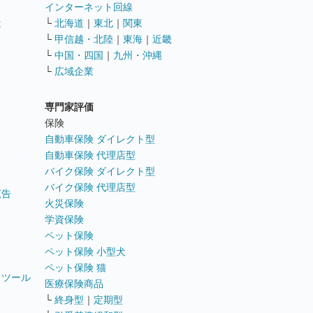
インターネット回線
遣
└
北海道
｜
東北
｜
関東
└
甲信越・北陸
｜
東海
｜
近畿
ス
└
中国・四国
｜
九州・沖縄
└
広域企業
専門家評価
ト
保険
自動車保険 ダイレクト型
自動車保険 代理店型
バイク保険 ダイレクト型
バイク保険 代理店型
広告
火災保険
学資保険
ペット保険
ペット保険 小型犬
ペット保険 猫
トツール
医療保険商品
└
終身型
｜
定期型