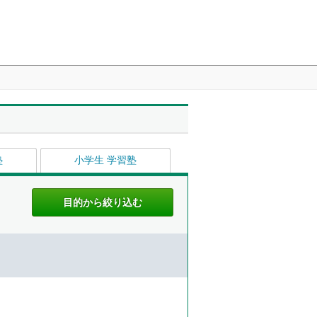
塾
小学生 学習塾