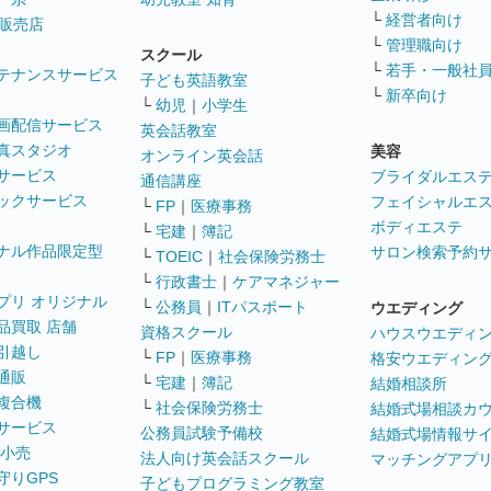
└
経営者向け
販売店
└
管理職向け
スクール
└
若手・一般社
テナンスサービス
子ども英語教室
└
新卒向け
└
幼児
｜
小学生
画配信サービス
英会話教室
真スタジオ
美容
オンライン英会話
サービス
ブライダルエス
通信講座
ックサービス
フェイシャルエ
└
FP
｜
医療事務
ボディエステ
└
宅建
｜
簿記
ナル作品限定型
サロン検索予約
└
TOEIC
｜
社会保険労務士
└
行政書士
｜
ケアマネジャー
プリ オリジナル
└
公務員
｜
ITパスポート
ウエディング
品買取 店舗
資格スクール
ハウスウエディ
引越し
└
FP
｜
医療事務
格安ウエディン
通販
└
宅建
｜
簿記
結婚相談所
複合機
└
社会保険労務士
結婚式場相談カ
サービス
公務員試験予備校
結婚式場情報サ
 小売
法人向け英会話スクール
マッチングアプ
守りGPS
子どもプログラミング教室