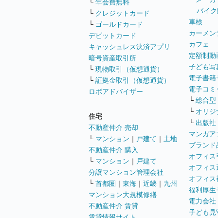
└
年会費無料
バイク
└
クレジットカード
車検
└
ゴールドカード
カーメン
デビットカード
カフェ
キャッシュレス決済アプリ
定額制動
暗号資産取引所
子ども写
└
現物取引（仮想通貨）
電子書籍
└
証拠金取引（仮想通貨）
電子コミ
ロボアドバイザー
└
総合型
└
オリジ
住宅
└
出版社
不動産仲介 売却
マンガア
└
マンション
｜
戸建て
｜
土地
ブランド
不動産仲介 購入
オフィス
└
マンション
｜
戸建て
オフィス
分譲マンション管理会社
オフィス
└
首都圏
｜
東海
｜
近畿
｜
九州
福利厚生
マンション大規模修繕
電力会社
不動産仲介 賃貸
子ども見
賃貸情報サイト