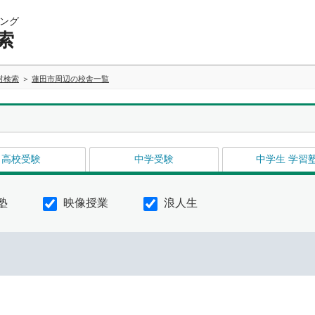
ング
索
村検索
蓮田市周辺の校舎一覧
高校受験
中学受験
中学生 学習
塾
映像授業
浪人生