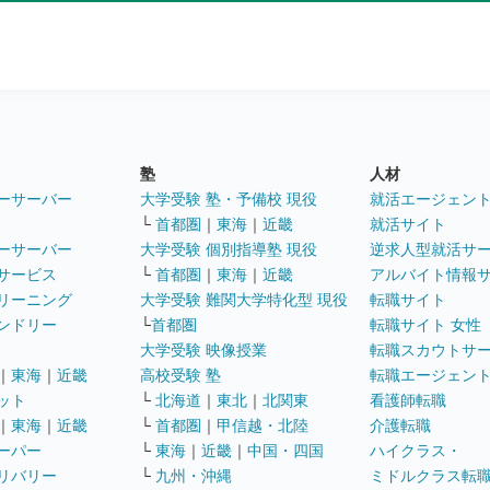
塾
人材
ーサーバー
大学受験 塾・予備校 現役
就活エージェン
└
首都圏
｜
東海
｜
近畿
就活サイト
ーサーバー
大学受験 個別指導塾 現役
逆求人型就活サ
サービス
└
首都圏
｜
東海
｜
近畿
アルバイト情報
リーニング
大学受験 難関大学特化型 現役
転職サイト
ンドリー
└
首都圏
転職サイト 女性
大学受験 映像授業
転職スカウトサ
｜
東海
｜
近畿
高校受験 塾
転職エージェン
ット
└
北海道
｜
東北
｜
北関東
看護師転職
｜
東海
｜
近畿
└
首都圏
｜
甲信越・北陸
介護転職
ーパー
└
東海
｜
近畿
｜
中国・四国
ハイクラス・
リバリー
└
九州・沖縄
ミドルクラス転