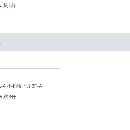
 約1分
院
-4 小和板ビル3F-A
 約3分