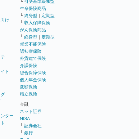
└
引受基準緩和型
生命保険商品
└
終身型
｜
定期型
員向け
└
収入保障保険
がん保険商品
└
終身型
｜
定期型
就業不能保険
テ
認知症保険
ステ
外貨建て保険
介護保険
サイト
総合保障保険
個人年金保険
変額保険
積立保険
ング
グ
金融
ネット証券
ウンター
NISA
イト
└
証券会社
リ
└
銀行