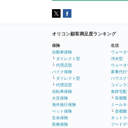
オリコン顧客満足度ランキング
保険
生活
自動車保険
ウォータ
└
ダイレクト型
浄水型
└
代理店型
ウォータ
バイク保険
家事代行
└
ダイレクト型
ハウスク
└
代理店型
コインラ
自転車保険
食材宅配
火災保険
└
首都圏
海外旅行保険
ミールキ
ペット保険
└
首都圏
生命保険
ネットス
医療保険
フードデ