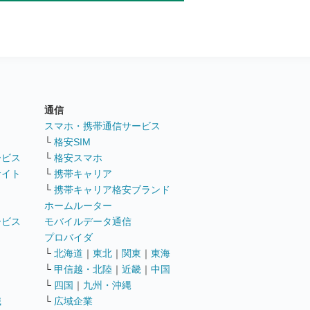
通信
ト
スマホ・携帯通信サービス
└
格安SIM
ービス
└
格安スマホ
サイト
└
携帯キャリア
└
携帯キャリア格安ブランド
ホームルーター
ービス
モバイルデータ通信
ト
プロバイダ
└
北海道
｜
東北
｜
関東
｜
東海
└
甲信越・北陸
｜
近畿
｜
中国
└
四国
｜
九州・沖縄
職
└
広域企業