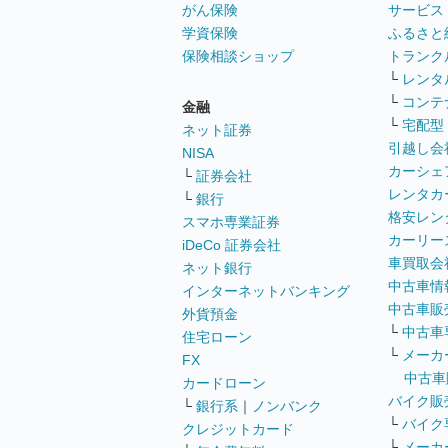
がん保険
サービス
学資保険
ふるさと
保険相談ショップ
トランク
└
レンタ
└
コンテ
金融
└
宅配型
ネット証券
引越し会
NISA
カーシェ
└
証券会社
レンタカ
└
銀行
格安レン
スマホ専業証券
カーリー
iDeCo 証券会社
車買取会
ネット銀行
中古車情
インターネットバンキング
中古車販
外貨預金
└
中古車
住宅ローン
└
メーカ
FX
中古車
カードローン
バイク販
└
銀行系
｜
ノンバンク
└
バイク
クレジットカード
└
メーカ