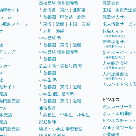
高校受験 個別指導塾
派遣会社
納税サイト
└
北海道
｜
東北
｜
北関東
工場・製造業派
ルーム
└
首都圏
｜
甲信越・北陸
派遣求人サイト
ル収納スペース
└
東海
｜
近畿
｜
中国・四国
求人情報サービ
ナ
└
九州・沖縄
転職サイト
（採用担当向け）
中学受験 塾
新卒採用サイト
社
└
首都圏
｜
東海
｜
近畿
（採用担当向け）
アリング
中学受験 個別指導塾
新卒エージェン
（採用担当向け）
ー
└
首都圏
人材紹介会社
タカー
公立中高一貫校対策 塾
（採用担当向け）
ス
└
首都圏
人材派遣会社
（採用担当向け）
社
小学生 塾
アルバイト求人
報サイト
└
首都圏
｜
東海
｜
近畿
売店
小学生 個別指導塾
ビジネス
専門販売店
└
首都圏
｜
東海
｜
近畿
法人カーリース
ー系
通信教育
ネット印刷通販
販売店
└
高校生
｜
中学生
｜
小学生
ビジネスチャッ
売店
家庭教師
Web会議ツール
専門販売店
幼児・小学生 学習教室
企業研修
ー系
幼児教室 知育