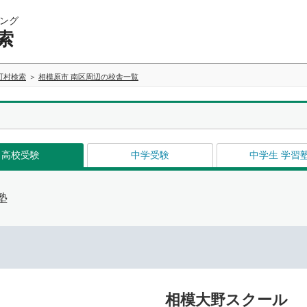
ング
索
町村検索
相模原市 南区周辺の校舎一覧
高校受験
中学受験
中学生 学習
塾
相模大野スクール