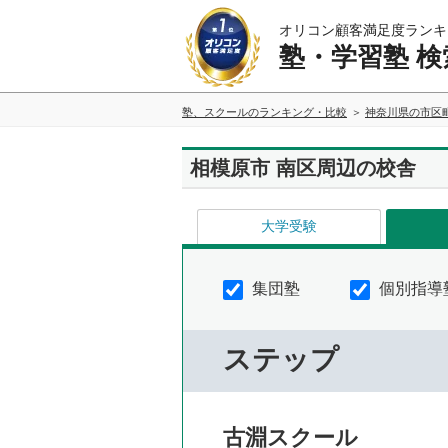
オリコン顧客満足度ランキ
塾・学習塾 検
塾、スクールのランキング・比較
神奈川県の市区
相模原市 南区周辺の校舎
大学受験
集団塾
個別指導
ステップ
古淵スクール