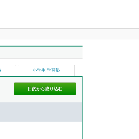
塾
小学生 学習塾