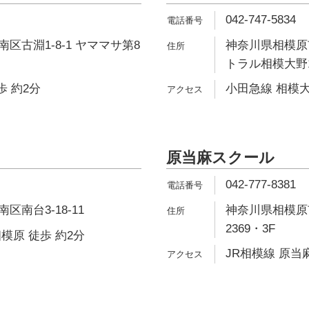
042-747-5834
区古淵1-8-1 ヤママサ第8
神奈川県相模原市
トラル相模大野1
歩 約2分
小田急線 相模大
原当麻スクール
042-777-8381
南台3-18-11
神奈川県相模原市
2369・3F
模原 徒歩 約2分
JR相模線 原当麻