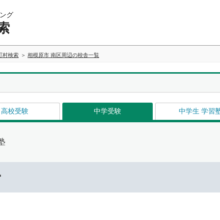
ング
索
町村検索
相模原市 南区周辺の校舎一覧
高校受験
中学受験
中学生 学習
塾
ー