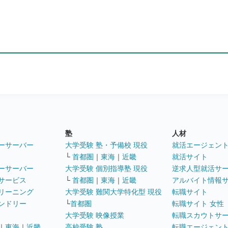
塾
人材
ーサーバー
大学受験 塾・予備校 現役
就活エージェン
└
首都圏
｜
東海
｜
近畿
就活サイト
ーサーバー
大学受験 個別指導塾 現役
逆求人型就活サ
サービス
└
首都圏
｜
東海
｜
近畿
アルバイト情報
リーニング
大学受験 難関大学特化型 現役
転職サイト
ンドリー
└
首都圏
転職サイト 女性
大学受験 映像授業
転職スカウトサ
｜
東海
｜
近畿
高校受験 塾
転職エージェン