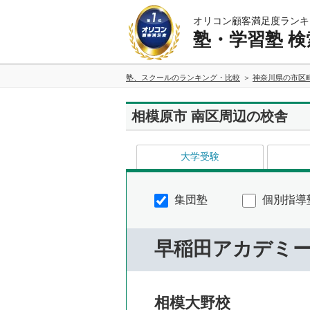
オリコン顧客満足度ランキ
塾・学習塾 検
塾、スクールのランキング・比較
神奈川県の市区
相模原市 南区周辺の校舎
大学受験
集団塾
個別指導
早稲田アカデミ
相模大野校