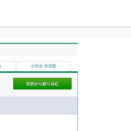
塾
小学生 学習塾