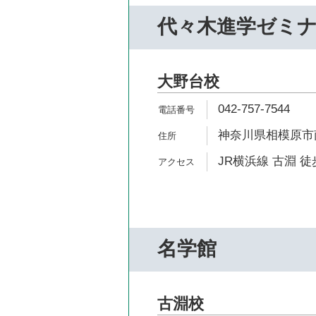
代々木進学ゼミ
大野台校
042-757-7544
神奈川県相模原市南
JR横浜線 古淵 徒
名学館
古淵校