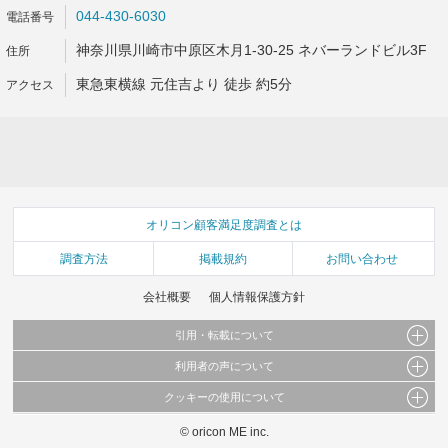
044-430-6030
神奈川県川崎市中原区木月1-30-25 ネバーランドビル3F
東急東横線 元住吉より 徒歩 約5分
オリコン顧客満足度調査とは
調査方法
掲載規約
お問い合わせ
会社概要
個人情報保護方針
引用・転載について
利用者の声について
当サイトで公開されている情報（文字、写真、イラスト、画像データ等）及びこれらの配
置・編集および構造などについての著作権は株式会社oricon MEに帰属しております。
クッキーの使用について
当サイトに掲載している内容はすべてサービスの利用者が提出された見解・感想です。
これらの情報を権利者の許可なく無断転載・複製などの二次利用を行うことは固く禁じて
弊社が内容について正確性を含め一切保証するものではありません。
おります。
© oricon ME inc.
このサイトでは Cookie を使用して、ユーザーに合わせたコンテンツや広告の表示、ソー
弊社の見解・ 意見ではないことをご理解いただいた上でご覧ください。