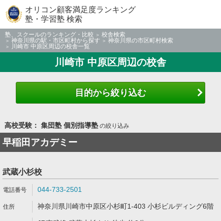
オリコン顧客満足度ランキング
塾・学習塾 検索
塾、スクールのランキング・比較
校舎検索
神奈川県の駅・市区町村から探す
神奈川県の市区町村検索
川崎市 中原区周辺の校舎一覧
川崎市 中原区周辺の校舎
目的から絞り込む
高校受験： 集団塾 個別指導塾
の絞り込み
早稲田アカデミー
武蔵小杉校
044-733-2501
神奈川県川崎市中原区小杉町1-403 小杉ビルディング6階