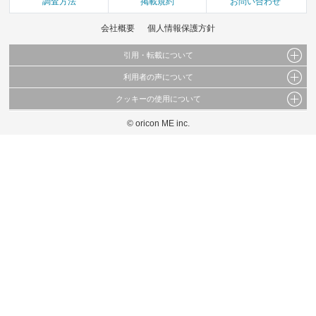
調査方法
掲載規約
お問い合わせ
会社概要
個人情報保護方針
引用・転載について
利用者の声について
当サイトで公開されている情報（文字、写真、イラスト、画像データ等）及びこれらの配
置・編集および構造などについての著作権は株式会社oricon MEに帰属しております。
クッキーの使用について
当サイトに掲載している内容はすべてサービスの利用者が提出された見解・感想です。
これらの情報を権利者の許可なく無断転載・複製などの二次利用を行うことは固く禁じて
弊社が内容について正確性を含め一切保証するものではありません。
おります。
© oricon ME inc.
このサイトでは Cookie を使用して、ユーザーに合わせたコンテンツや広告の表示、ソー
弊社の見解・ 意見ではないことをご理解いただいた上でご覧ください。
シャル メディア機能の提供、広告の表示回数やクリック数の測定を行っています。
また、ユーザーによるサイトの利用状況についても情報を収集し、ソーシャル メディア
や広告配信、データ解析の各パートナーに提供しています。
各パートナーは、この情報とユーザーが各パートナーに提供した他の情報や、ユーザーが
各パートナーのサービスを使用したときに収集した他の情報を組み合わせて使用すること
があります。