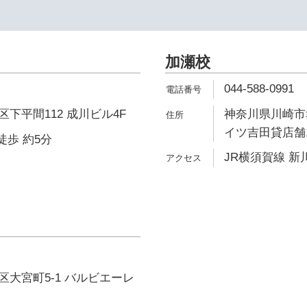
加瀬校
044-588-0991
下平間112 成川ビル4F
神奈川県川崎市幸
イツ吉田貸店舗
徒歩 約5分
JR横須賀線 新川
大宮町5-1 バルビエーレ