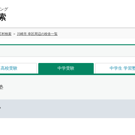
ング
索
町村検索
川崎市 幸区周辺の校舎一覧
高校受験
中学受験
中学生 学習
塾
ー