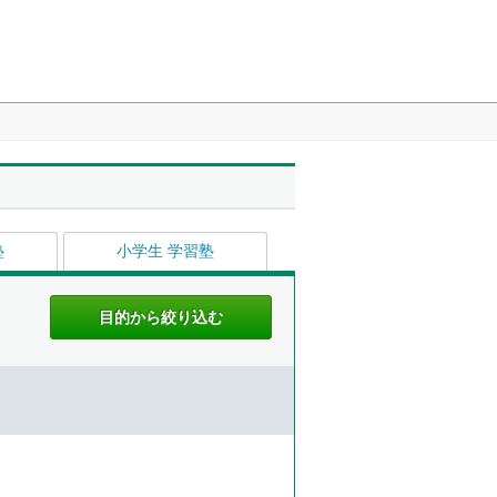
塾
小学生 学習塾