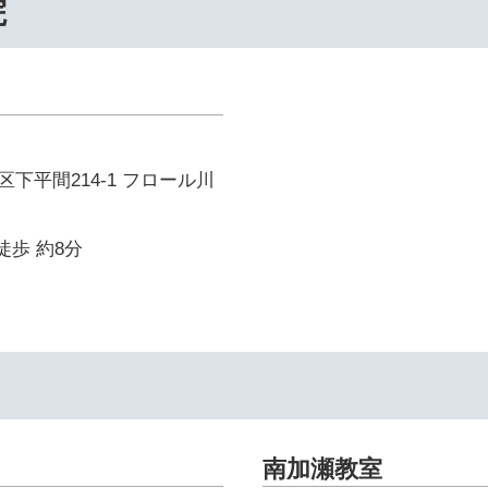
院
下平間214-1 フロール川
徒歩 約8分
南加瀬教室