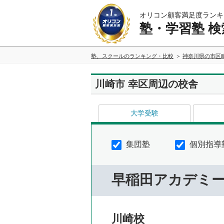
オリコン顧客満足度ランキ
塾・学習塾 検
塾、スクールのランキング・比較
神奈川県の市区
川崎市 幸区周辺の校舎
大学受験
集団塾
個別指導
早稲田アカデミ
川崎校