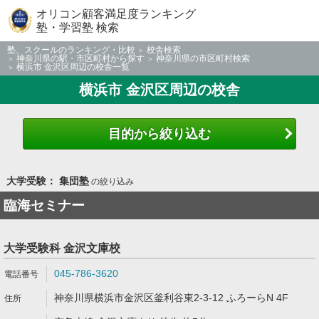
オリコン顧客満足度ランキング
塾・学習塾 検索
塾、スクールのランキング・比較
校舎検索
神奈川県の駅・市区町村から探す
神奈川県の市区町村検索
横浜市 金沢区周辺の校舎一覧
横浜市 金沢区周辺の校舎
目的から絞り込む
大学受験： 集団塾
の絞り込み
臨海セミナー
大学受験科 金沢文庫校
045-786-3620
神奈川県横浜市金沢区釜利谷東2-3-12 ふろーらN 4F