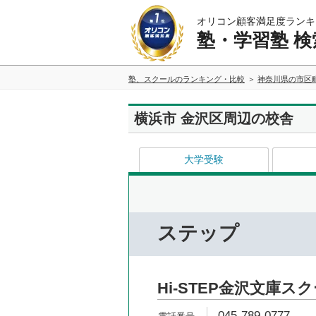
オリコン顧客満足度ランキ
塾・学習塾 検
塾、スクールのランキング・比較
神奈川県の市区
横浜市 金沢区周辺の校舎
大学受験
ステップ
Hi-STEP金沢文庫ス
045-789-0777