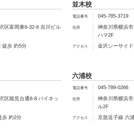
並木校
045-785-3719
区富岡東6-32-6 吉川ビル
神奈川県横浜市金
ハマ2F
 徒歩 約5分
金沢シーサイドラ
六浦校
045-789-0266
区能見台通8-8 パイネッ
神奈川県横浜市金
ル2F
徒歩 約2分
京急逗子線 六浦