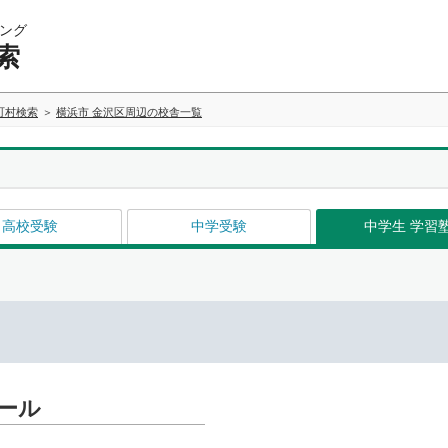
ング
索
町村検索
横浜市 金沢区周辺の校舎一覧
高校受験
中学受験
中学生 学習
クール