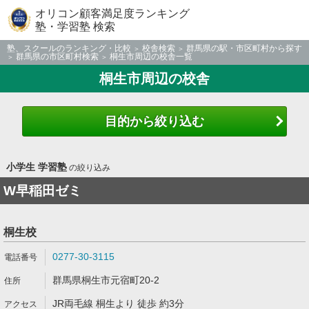
オリコン顧客満足度ランキング
塾・学習塾 検索
塾、スクールのランキング・比較
校舎検索
群馬県の駅・市区町村から探す
群馬県の市区町村検索
桐生市周辺の校舎一覧
桐生市周辺の校舎
目的から絞り込む
小学生 学習塾
の絞り込み
W早稲田ゼミ
桐生校
0277-30-3115
群馬県桐生市元宿町20-2
JR両毛線 桐生より 徒歩 約3分