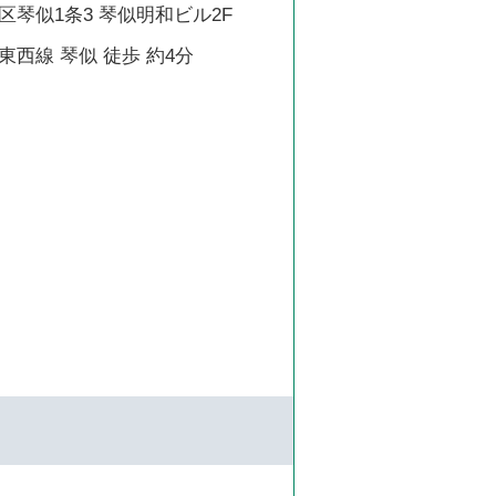
琴似1条3 琴似明和ビル2F
西線 琴似 徒歩 約4分