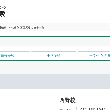
ング
索
村検索
札幌市 西区周辺の校舎一覧
高校受験
中学受験
中学生 学習
西野校
011-669-6344