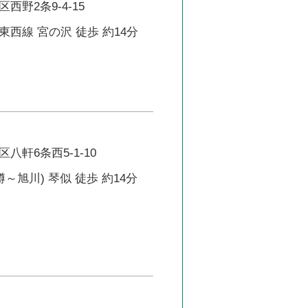
西野2条9-4-15
西線 宮の沢 徒歩 約14分
八軒6条西5-1-10
～旭川) 琴似 徒歩 約14分