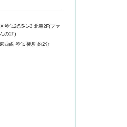
似2条5-1-3 北幸2F(ファ
の2F)
西線 琴似 徒歩 約2分