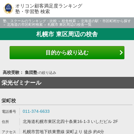
オリコン顧客満足度ランキング
塾・学習塾 検索
塾、スクールのランキング・比較
校舎検索
北海道の駅・市区町村から探す
北海道の市区町村検索
札幌市 東区周辺の校舎一覧
札幌市 東区周辺の校舎
目的から絞り込む
高校受験： 集団塾
の絞り込み
栄光ゼミナール
栄町校
011-374-6633
北海道札幌市東区北四十条東16-1-3 いしだビル 2F
札幌市営地下鉄東豊線 栄町より 徒歩 約4分