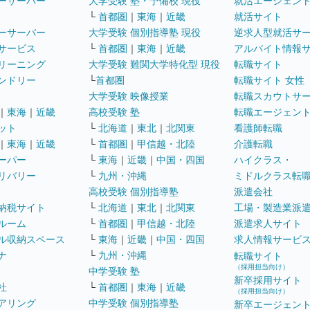
ーサーバー
大学受験 塾・予備校 現役
就活エージェン
└
首都圏
｜
東海
｜
近畿
就活サイト
ーサーバー
大学受験 個別指導塾 現役
逆求人型就活サ
サービス
└
首都圏
｜
東海
｜
近畿
アルバイト情報
リーニング
大学受験 難関大学特化型 現役
転職サイト
ンドリー
└
首都圏
転職サイト 女性
大学受験 映像授業
転職スカウトサ
｜
東海
｜
近畿
高校受験 塾
転職エージェン
ット
└
北海道
｜
東北
｜
北関東
看護師転職
｜
東海
｜
近畿
└
首都圏
｜
甲信越・北陸
介護転職
ーパー
└
東海
｜
近畿
｜
中国・四国
ハイクラス・
リバリー
└
九州・沖縄
ミドルクラス転
高校受験 個別指導塾
派遣会社
納税サイト
└
北海道
｜
東北
｜
北関東
工場・製造業派
ルーム
└
首都圏
｜
甲信越・北陸
派遣求人サイト
ル収納スペース
└
東海
｜
近畿
｜
中国・四国
求人情報サービ
ナ
└
九州・沖縄
転職サイト
（採用担当向け）
中学受験 塾
新卒採用サイト
社
└
首都圏
｜
東海
｜
近畿
（採用担当向け）
アリング
中学受験 個別指導塾
新卒エージェン