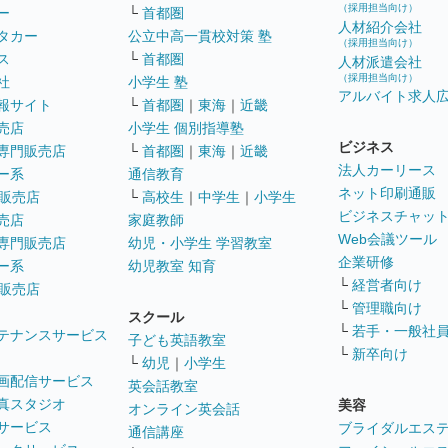
（採用担当向け）
ー
└
首都圏
人材紹介会社
タカー
公立中高一貫校対策 塾
（採用担当向け）
ス
└
首都圏
人材派遣会社
（採用担当向け）
社
小学生 塾
アルバイト求人
報サイト
└
首都圏
｜
東海
｜
近畿
売店
小学生 個別指導塾
ビジネス
専門販売店
└
首都圏
｜
東海
｜
近畿
法人カーリース
ー系
通信教育
ネット印刷通販
販売店
└
高校生
｜
中学生
｜
小学生
ビジネスチャッ
売店
家庭教師
Web会議ツール
専門販売店
幼児・小学生 学習教室
企業研修
ー系
幼児教室 知育
└
経営者向け
販売店
└
管理職向け
スクール
└
若手・一般社
テナンスサービス
子ども英語教室
└
新卒向け
└
幼児
｜
小学生
画配信サービス
英会話教室
真スタジオ
美容
オンライン英会話
サービス
ブライダルエス
通信講座