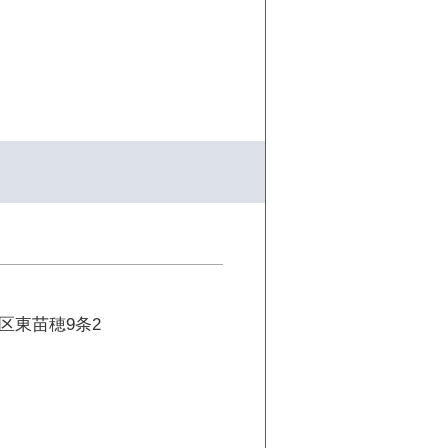
区東苗穂9条2