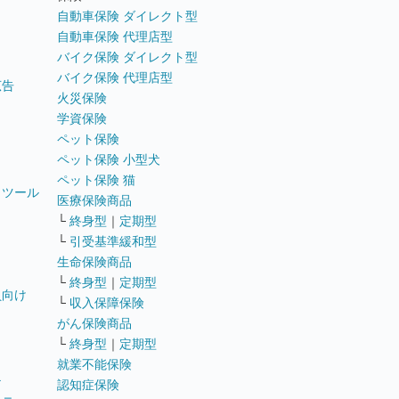
自動車保険 ダイレクト型
自動車保険 代理店型
バイク保険 ダイレクト型
バイク保険 代理店型
広告
火災保険
学資保険
ペット保険
ペット保険 小型犬
ペット保険 猫
トツール
医療保険商品
└
終身型
｜
定期型
└
引受基準緩和型
生命保険商品
└
終身型
｜
定期型
員向け
└
収入保障保険
がん保険商品
└
終身型
｜
定期型
就業不能保険
テ
認知症保険