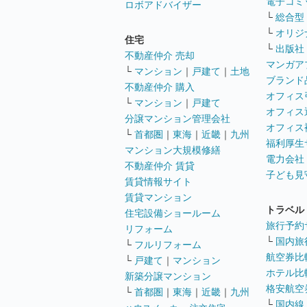
電子コミ
ロボアドバイザー
└
総合型
└
オリジ
住宅
└
出版社
不動産仲介 売却
マンガア
└
マンション
｜
戸建て
｜
土地
ブランド
不動産仲介 購入
オフィス
└
マンション
｜
戸建て
オフィス
分譲マンション管理会社
オフィス
└
首都圏
｜
東海
｜
近畿
｜
九州
福利厚生
マンション大規模修繕
電力会社
不動産仲介 賃貸
子ども見
賃貸情報サイト
賃貸マンション
トラベル
住宅設備ショールーム
旅行予約
リフォーム
└
国内旅
└
フルリフォーム
航空券比
└
戸建て
｜
マンション
ホテル比
新築分譲マンション
格安航空券
└
首都圏
｜
東海
｜
近畿
｜
九州
└
国内線