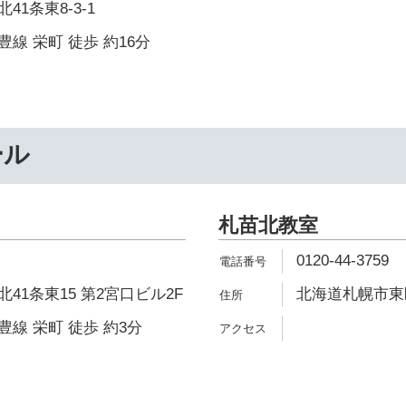
1条東8-3-1
線 栄町 徒歩 約16分
ール
札苗北教室
0120-44-3759
41条東15 第2宮口ビル2F
北海道札幌市東
線 栄町 徒歩 約3分