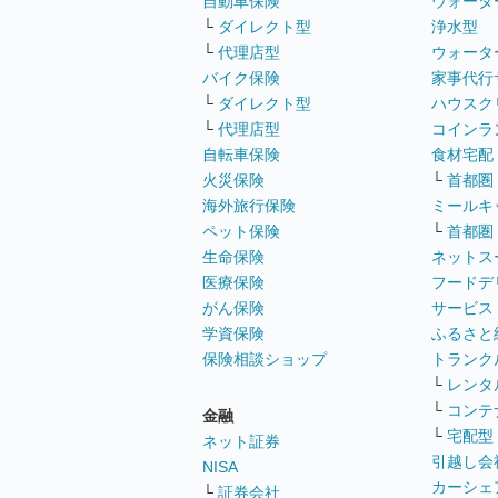
自動車保険
ウォータ
└
ダイレクト型
浄水型
└
代理店型
ウォータ
バイク保険
家事代行
└
ダイレクト型
ハウスク
└
代理店型
コインラ
自転車保険
食材宅配
火災保険
└
首都圏
海外旅行保険
ミールキ
ペット保険
└
首都圏
生命保険
ネットス
医療保険
フードデ
がん保険
サービス
学資保険
ふるさと
保険相談ショップ
トランク
└
レンタ
└
コンテ
金融
└
宅配型
ネット証券
引越し会
NISA
カーシェ
└
証券会社