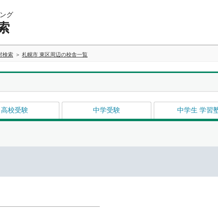
ング
索
村検索
札幌市 東区周辺の校舎一覧
高校受験
中学受験
中学生 学習