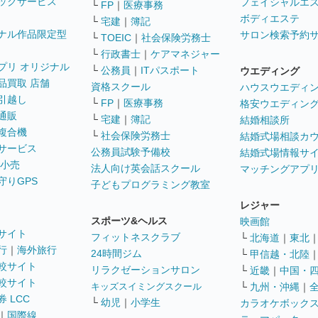
ックサービス
フェイシャルエ
└
FP
｜
医療事務
ボディエステ
└
宅建
｜
簿記
ナル作品限定型
サロン検索予約
└
TOEIC
｜
社会保険労務士
└
行政書士
｜
ケアマネジャー
プリ オリジナル
└
公務員
｜
ITパスポート
ウエディング
品買取 店舗
資格スクール
ハウスウエディ
引越し
└
FP
｜
医療事務
格安ウエディン
通販
└
宅建
｜
簿記
結婚相談所
複合機
└
社会保険労務士
結婚式場相談カ
サービス
公務員試験予備校
結婚式場情報サ
 小売
法人向け英会話スクール
マッチングアプ
守りGPS
子どもプログラミング教室
レジャー
スポーツ&ヘルス
映画館
サイト
フィットネスクラブ
└
北海道
｜
東北
行
｜
海外旅行
24時間ジム
└
甲信越・北陸
較サイト
リラクゼーションサロン
└
近畿
｜
中国・
較サイト
キッズスイミングスクール
└
九州・沖縄
｜
 LCC
└
幼児
｜
小学生
カラオケボック
｜
国際線