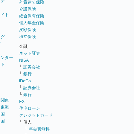
ステ
外貨建て保険
介護保険
サイト
総合保障保険
個人年金保険
変額保険
積立保険
ング
グ
金融
ネット証券
ウンター
NISA
イト
└
証券会社
リ
└
銀行
iDeCo
└
証券会社
└
銀行
｜
関東
FX
｜
東海
住宅ローン
四国
クレジットカード
全国
└ 個人
ス
└
年会費無料