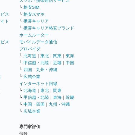
ト
スマホ・携帯通信サービス
└
格安SIM
ービス
└
格安スマホ
サイト
└
携帯キャリア
└
携帯キャリア格安ブランド
ホームルーター
ービス
モバイルデータ通信
ト
プロバイダ
└
北海道
｜
東北
｜
関東
｜
東海
└
甲信越・北陸
｜
近畿
｜
中国
└
四国
｜
九州・沖縄
職
└
広域企業
インターネット回線
遣
└
北海道
｜
東北
｜
関東
└
甲信越・北陸
｜
東海
｜
近畿
ス
└
中国・四国
｜
九州・沖縄
└
広域企業
専門家評価
ト
保険