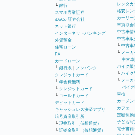
レンタカ
└
銀行
格安レン
スマホ専業証券
カーリー
iDeCo 証券会社
車買取会
ネット銀行
中古車情
インターネットバンキング
中古車販
外貨預金
└
中古車
住宅ローン
└
メーカ
FX
中古車
カードローン
バイク販
└
銀行系
｜
ノンバンク
└
バイク
クレジットカード
└
メーカ
└
年会費無料
バイク
└
クレジットカード
車検
└
ゴールドカード
カーメン
デビットカード
カフェ
キャッシュレス決済アプリ
定額制動
暗号資産取引所
子ども写
└
現物取引（仮想通貨）
電子書籍
└
証拠金取引（仮想通貨）