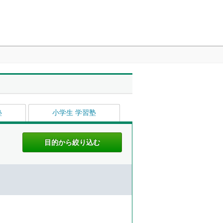
塾
小学生 学習塾