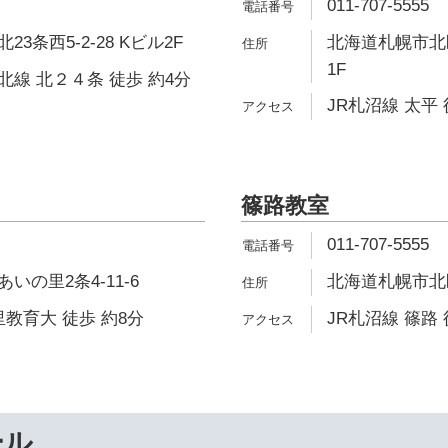
011-707-5555
3条西5-2-28 Kビル2F
北海道札幌市北区
1F
線 北２４条 徒歩 約4分
JR札沼線 太平 
篠路教室
011-707-5555
の里2条4-11-6
北海道札幌市北区
里教育大 徒歩 約8分
JR札沼線 篠路 
ール