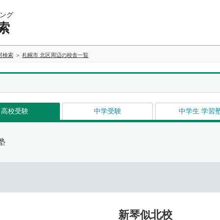
ング
索
村検索
札幌市 北区周辺の校舎一覧
高校受験
中学受験
中学生 学習
塾
新琴似北校