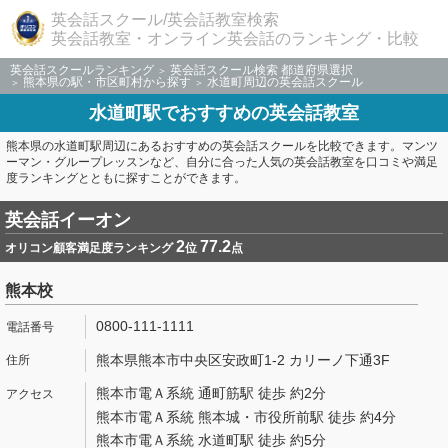
英会話スクール/英会話教室検索
英会話教室・オンライン英会話のランキング・比較
英会話スクールランキング
英会話スクール検索 都道府県選択
熊本県の駅・市区町村から探す
水道町周辺の英会話スクール
水道町駅でおすすめの英会話教室
熊本県の水道町駅周辺にあるおすすめの英会話スクールを比較できます。マンツ
ーマン・グループレッスンなど、自分に合った人気の英会話教室を口コミや満足
度ランキングとともに探すことができます。
英会話イーオン
2
77.2
オリコン顧客満足度ランキング
位
点
熊本校
0800-111-1111
熊本県熊本市中央区安政町1-2 カリーノ下通3F
熊本市電Ａ系統 通町筋駅 徒歩 約2分
熊本市電Ａ系統 熊本城・市役所前駅 徒歩 約4分
熊本市電Ａ系統 水道町駅 徒歩 約5分