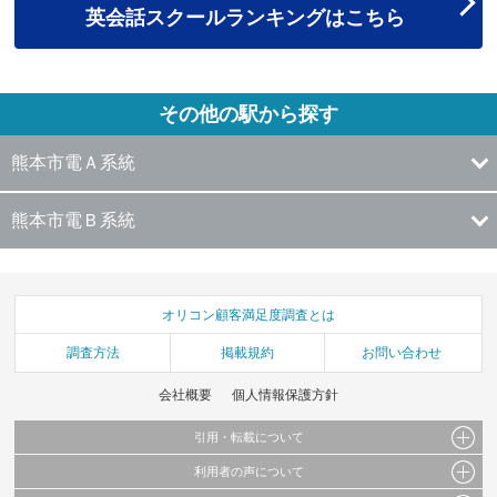
英会話スクールランキングはこちら
その他の駅から探す
熊本市電Ａ系統
熊本市電Ｂ系統
オリコン顧客満足度調査とは
調査方法
掲載規約
お問い合わせ
会社概要
個人情報保護方針
引用・転載について
利用者の声について
当サイトで公開されている情報（文字、写真、イラスト、画像データ等）及びこれらの配
置・編集および構造などについての著作権は株式会社oricon MEに帰属しております。