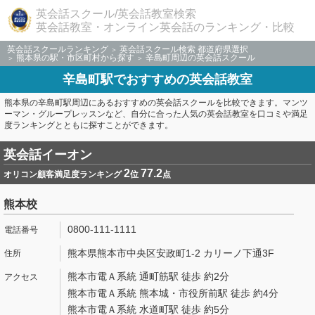
英会話スクール/英会話教室検索
英会話教室・オンライン英会話のランキング・比較
英会話スクールランキング
英会話スクール検索 都道府県選択
熊本県の駅・市区町村から探す
辛島町周辺の英会話スクール
辛島町駅でおすすめの英会話教室
熊本県の辛島町駅周辺にあるおすすめの英会話スクールを比較できます。マンツ
ーマン・グループレッスンなど、自分に合った人気の英会話教室を口コミや満足
度ランキングとともに探すことができます。
英会話イーオン
2
77.2
オリコン顧客満足度ランキング
位
点
熊本校
0800-111-1111
熊本県熊本市中央区安政町1-2 カリーノ下通3F
熊本市電Ａ系統 通町筋駅 徒歩 約2分
熊本市電Ａ系統 熊本城・市役所前駅 徒歩 約4分
熊本市電Ａ系統 水道町駅 徒歩 約5分