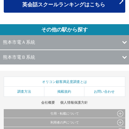
英会話スクールランキングはこちら
その他の駅から探す
熊本市電Ａ系統
熊本市電Ｂ系統
オリコン顧客満足度調査とは
調査方法
掲載規約
お問い合わせ
会社概要
個人情報保護方針
引用・転載について
利用者の声について
当サイトで公開されている情報（文字、写真、イラスト、画像データ等）及びこれらの配
置・編集および構造などについての著作権は株式会社oricon MEに帰属しております。