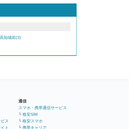
高知城前(3)
通信
ト
スマホ・携帯通信サービス
└
格安SIM
ービス
└
格安スマホ
サイト
└
携帯キャリア