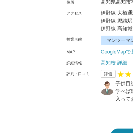
高知県高知市本
伊野線 大橋通
伊野線 堀詰駅
伊野線 高知城
マンツーマ
GoogleMap
高知校 詳細
評価
子供目
学べば
入って