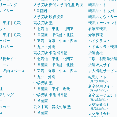
リーニング
大学受験 難関大学特化型 現役
転職サイト
ンドリー
└
首都圏
転職サイト 女性
大学受験 映像授業
転職スカウトサ
｜
東海
｜
近畿
高校受験 塾
転職エージェン
ット
└
北海道
｜
東北
｜
北関東
看護師転職
｜
東海
｜
近畿
└
首都圏
｜
甲信越・北陸
介護転職
ーパー
└
東海
｜
近畿
｜
中国・四国
ハイクラス・
リバリー
└
九州・沖縄
ミドルクラス転
高校受験 個別指導塾
派遣会社
納税サイト
└
北海道
｜
東北
｜
北関東
工場・製造業派
ルーム
└
首都圏
｜
甲信越・北陸
派遣求人サイト
ル収納スペース
└
東海
｜
近畿
｜
中国・四国
求人情報サービ
ナ
└
九州・沖縄
転職サイト
（採用担当向け）
中学受験 塾
新卒採用サイト
社
└
首都圏
｜
東海
｜
近畿
（採用担当向け）
アリング
中学受験 個別指導塾
新卒エージェン
（採用担当向け）
ー
└
首都圏
人材紹介会社
タカー
公立中高一貫校対策 塾
（採用担当向け）
ス
└
首都圏
人材派遣会社