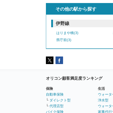
その他の駅から探す
伊野線
はりまや橋(3)
県庁前(3)
オリコン顧客満足度ランキング
保険
生活
自動車保険
ウォータ
└
ダイレクト型
浄水型
└
代理店型
ウォータ
バイク保険
家事代行