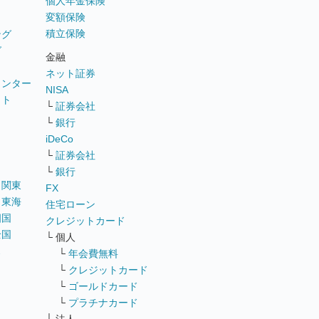
個人年金保険
変額保険
積立保険
ング
グ
金融
ネット証券
ウンター
NISA
イト
└
証券会社
リ
└
銀行
iDeCo
└
証券会社
└
銀行
｜
関東
FX
｜
東海
住宅ローン
四国
クレジットカード
全国
└ 個人
ス
└
年会費無料
└
クレジットカード
└
ゴールドカード
└
プラチナカード