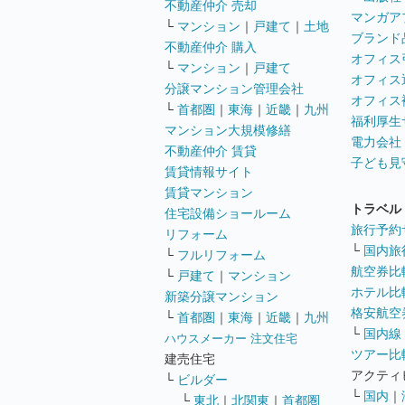
不動産仲介 売却
マンガア
└
マンション
｜
戸建て
｜
土地
ブランド
不動産仲介 購入
オフィス
└
マンション
｜
戸建て
オフィス
分譲マンション管理会社
オフィス
└
首都圏
｜
東海
｜
近畿
｜
九州
福利厚生
マンション大規模修繕
電力会社
不動産仲介 賃貸
子ども見
賃貸情報サイト
賃貸マンション
トラベル
住宅設備ショールーム
旅行予約
リフォーム
└
国内旅
└
フルリフォーム
航空券比
└
戸建て
｜
マンション
ホテル比
新築分譲マンション
格安航空券
└
首都圏
｜
東海
｜
近畿
｜
九州
└
国内線
ハウスメーカー 注文住宅
ツアー比
建売住宅
アクティ
└
ビルダー
└
国内
｜
└
東北
｜
北関東
｜
首都圏