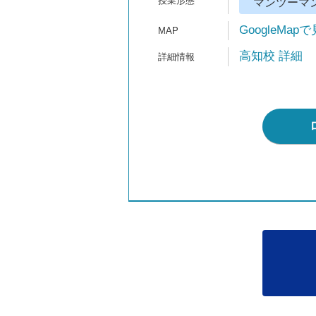
マンツーマ
GoogleMap
高知校 詳細