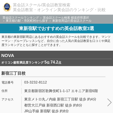
英会話スクール/英会話教室検索
英会話教室・オンライン英会話のランキング・比較
英会話スクールランキング
英会話スクール検索 都道府県選択
東京都の駅・市区町村から探す
東新宿周辺の英会話スクール
東新宿駅でおすすめの英会話教室3選
東京都の東新宿駅周辺にあるおすすめの英会話スクールを比較できます。マンツ
ーマン・グループレッスンなど、自分に合った人気の英会話教室を口コミや満足
度ランキングとともに探すことができます。
NOVA
5
74.2
オリコン顧客満足度ランキング
位
点
新宿三丁目校
03-3232-8112
東京都新宿区歌舞伎町1-1-17 エキニア新宿6階
東京メトロ丸ノ内線 新宿三丁目駅 徒歩 約4分
都営大江戸線 新宿西口駅 徒歩 約8分
JR山手線 新宿駅 徒歩 約8分