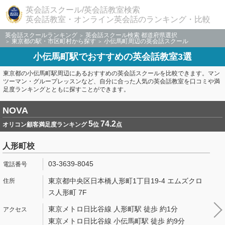
英会話スクール/英会話教室検索
英会話教室・オンライン英会話のランキング・比較
英会話スクールランキング
英会話スクール検索 都道府県選択
東京都の駅・市区町村から探す
小伝馬町周辺の英会話スクール
小伝馬町駅でおすすめの英会話教室3選
東京都の小伝馬町駅周辺にあるおすすめの英会話スクールを比較できます。マン
ツーマン・グループレッスンなど、自分に合った人気の英会話教室を口コミや満
足度ランキングとともに探すことができます。
NOVA
5
74.2
オリコン顧客満足度ランキング
位
点
人形町校
03-3639-8045
東京都中央区日本橋人形町1丁目19-4 エムズクロ
ス人形町 7F
東京メトロ日比谷線 人形町駅 徒歩 約1分
東京メトロ日比谷線 小伝馬町駅 徒歩 約9分