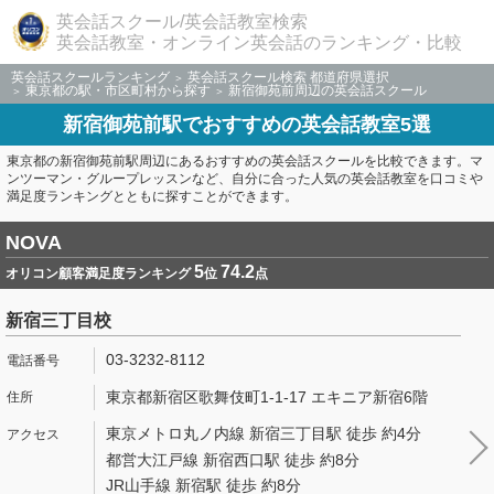
英会話スクール/英会話教室検索
英会話教室・オンライン英会話のランキング・比較
英会話スクールランキング
英会話スクール検索 都道府県選択
東京都の駅・市区町村から探す
新宿御苑前周辺の英会話スクール
新宿御苑前駅でおすすめの英会話教室5選
東京都の新宿御苑前駅周辺にあるおすすめの英会話スクールを比較できます。マ
ンツーマン・グループレッスンなど、自分に合った人気の英会話教室を口コミや
満足度ランキングとともに探すことができます。
NOVA
5
74.2
オリコン顧客満足度ランキング
位
点
新宿三丁目校
03-3232-8112
東京都新宿区歌舞伎町1-1-17 エキニア新宿6階
東京メトロ丸ノ内線 新宿三丁目駅 徒歩 約4分
都営大江戸線 新宿西口駅 徒歩 約8分
JR山手線 新宿駅 徒歩 約8分