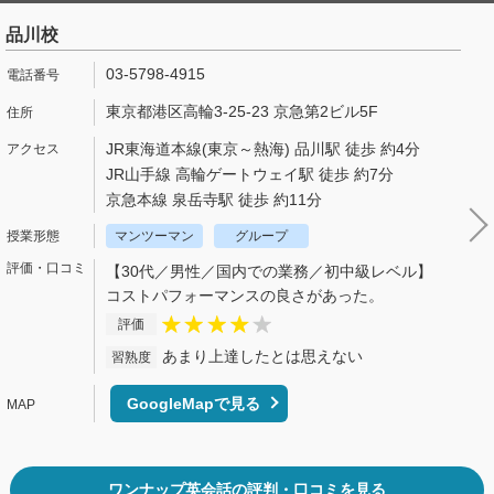
品川校
03-5798-4915
東京都港区高輪3-25-23 京急第2ビル5F
JR東海道本線(東京～熱海) 品川駅 徒歩 約4分
JR山手線 高輪ゲートウェイ駅 徒歩 約7分
京急本線 泉岳寺駅 徒歩 約11分
マンツーマン
グループ
【30代／男性／国内での業務／初中級レベル】
コストパフォーマンスの良さがあった。
評価
あまり上達したとは思えない
習熟度
GoogleMapで見る
ワンナップ英会話の評判・口コミを見る