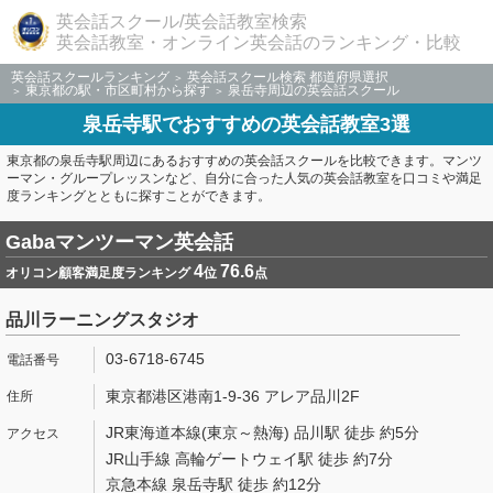
英会話スクール/英会話教室検索
英会話教室・オンライン英会話のランキング・比較
英会話スクールランキング
英会話スクール検索 都道府県選択
東京都の駅・市区町村から探す
泉岳寺周辺の英会話スクール
泉岳寺駅でおすすめの英会話教室3選
東京都の泉岳寺駅周辺にあるおすすめの英会話スクールを比較できます。マンツ
ーマン・グループレッスンなど、自分に合った人気の英会話教室を口コミや満足
度ランキングとともに探すことができます。
Gabaマンツーマン英会話
4
76.6
オリコン顧客満足度ランキング
位
点
品川ラーニングスタジオ
03-6718-6745
東京都港区港南1-9-36 アレア品川2F
JR東海道本線(東京～熱海) 品川駅 徒歩 約5分
JR山手線 高輪ゲートウェイ駅 徒歩 約7分
京急本線 泉岳寺駅 徒歩 約12分