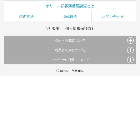
オリコン顧客満足度調査とは
調査方法
掲載規約
お問い合わせ
会社概要
個人情報保護方針
引用・転載について
利用者の声について
当サイトで公開されている情報（文字、写真、イラスト、画像データ等）及びこれらの配
置・編集および構造などについての著作権は株式会社oricon MEに帰属しております。
クッキーの使用について
当サイトに掲載している内容はすべてサービスの利用者が提出された見解・感想です。
これらの情報を権利者の許可なく無断転載・複製などの二次利用を行うことは固く禁じて
弊社が内容について正確性を含め一切保証するものではありません。
おります。
© oricon ME inc.
このサイトでは Cookie を使用して、ユーザーに合わせたコンテンツや広告の表示、ソー
弊社の見解・ 意見ではないことをご理解いただいた上でご覧ください。
シャル メディア機能の提供、広告の表示回数やクリック数の測定を行っています。
また、ユーザーによるサイトの利用状況についても情報を収集し、ソーシャル メディア
や広告配信、データ解析の各パートナーに提供しています。
各パートナーは、この情報とユーザーが各パートナーに提供した他の情報や、ユーザーが
各パートナーのサービスを使用したときに収集した他の情報を組み合わせて使用すること
があります。