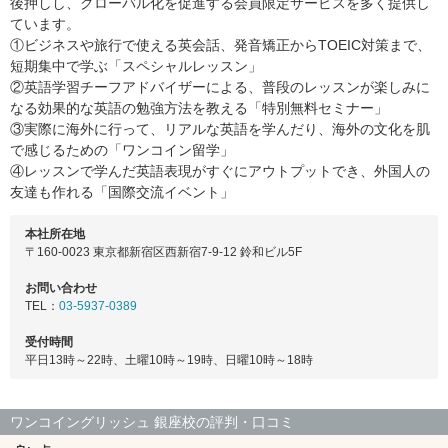
後押しし、グローバル化を促進する会員限定サービスを多く提供し
ています。
①ビジネスや旅行で使える英会話、発音矯正からTOEIC対策まで、
短期集中で学ぶ「スペシャルレッスン」
②英語学習チーフアドバイザーによる、普段のレッスンが楽しみに
なる効果的な英語の勉強方法を教える「特別無料セミナー」
③実際に海外に行って、リアルな英語を学んだり、海外の文化を肌
で感じるための「ワンコイン留学」
④レッスンで学んだ英語表現がすぐにアウトプットでき、外国人の
友達も作れる「国際交流イベント」
本社所在地
〒160-0023 東京都新宿区西新宿7-9-12 鈴和ビル5F
お問い合わせ
TEL：
03-5937-0389
受付時間
平日13時～22時、土曜10時～19時、日曜10時～18時
ワンコイングリッシュ 銀座校の評判・口コミ