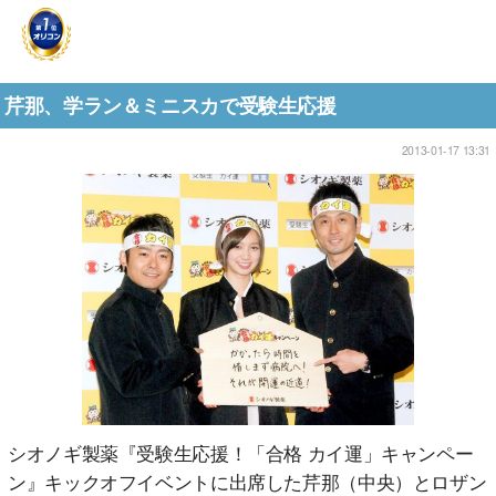
芹那、学ラン＆ミニスカで受験生応援
2013-01-17 13:31
シオノギ製薬『受験生応援！「合格 カイ運」キャンペー
ン』キックオフイベントに出席した芹那（中央）とロザン