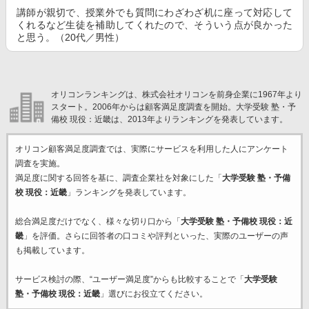
講師が親切で、授業外でも質問にわざわざ机に座って対応して
くれるなど生徒を補助してくれたので、そういう点が良かった
と思う。（20代／男性）
オリコンランキングは、株式会社オリコンを前身企業に1967年より
スタート。2006年からは顧客満足度調査を開始。大学受験 塾・予
備校 現役：近畿は、2013年よりランキングを発表しています。
オリコン顧客満足度調査では、実際にサービスを利用した
人にアンケート
調査を実施。
満足度に関する回答を基に、調査企業
社を対象にした「
大学受験 塾・予備
校 現役：近畿
」ランキングを発表しています。
総合満足度だけでなく、様々な切り口から「
大学受験 塾・予備校 現役：近
畿
」を評価。さらに回答者の口コミや評判といった、実際のユーザーの声
も掲載しています。
サービス検討の際、“ユーザー満足度”からも比較することで「
大学受験
塾・予備校 現役：近畿
」選びにお役立てください。