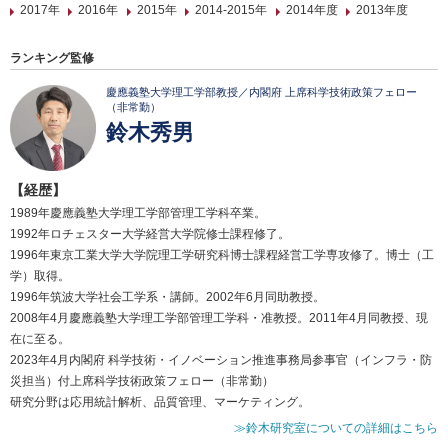
2017年
2016年
2015年
2014-2015年
2014年度
2013年度
ランキング監修
慶應義塾大学理工学部教授／内閣府 上席科学技術政策フェロー
（非常勤）
鈴木秀男
【経歴】
1989年慶應義塾大学理工学部管理工学科卒業。
1992年ロチェスター大学経営大学院修士課程修了。
1996年東京工業大学大学院理工学研究科博士課程経営工学専攻修了。博士（工
学）取得。
1996年筑波大学社会工学系・講師。2002年6月同助教授。
2008年4月慶應義塾大学理工学部管理工学科・准教授。2011年4月同教授、現
在に至る。
2023年4月内閣府 科学技術・イノベーション推進事務局参事官（インフラ・防
災担当）付上席科学技術政策フェロー（非常勤）
研究分野は応用統計解析、品質管理、マーケティング。
≫鈴木研究室についての詳細はこちら