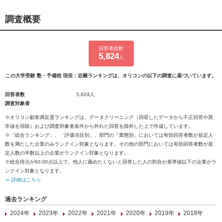
調査概要
回答者総数
5,824
人
この大学受験 塾・予備校 現役：近畿ランキングは、オリコンの以下の調査に基づいています。
回答者数
5,824人
調査対象者
※オリコン顧客満足度ランキングは、データクリーニング（回収したデータから不正回答や異
常値を排除）および調査対象者条件から外れた回答を除外した上で作成しています。
※「総合ランキング」、「評価項目別」、部門の「業態別」においては有効回答者数が規定人
数を満たした企業のみランクイン対象となります。その他の部門においては有効回答者数が規
定人数の半数以上の企業がランクイン対象となります。
※総合得点が60.00点以上で、他人に薦めたくないと回答した人の割合が基準値以下の企業がラ
ンクイン対象となります。
≫ 詳細はこちら
過去ランキング
2024年
2023年
2022年
2021年
2020年
2019年
2018年