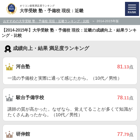
オリコン顧客満足度ランキング
大学受験 塾・予備校 現役：近畿
おすすめの大学受験 塾・予備校 現役：近畿ランキング・比較
2014-2015年版
【2014-2015年】大学受験 塾・予備校 現役：近畿の成績向上・結果ランキ
ング・比較
成績向上・結果 満足度ランキング
河合塾
81
.13
点
一流の予備校と実際に通って感じたから。（10代／男性）
駿台予備学校
78
.11
点
講師の質が高かった。なぜなら、覚えてることが多くて知識が
たくさんあったから。（10代／男性）
研伸館
77
.79
点