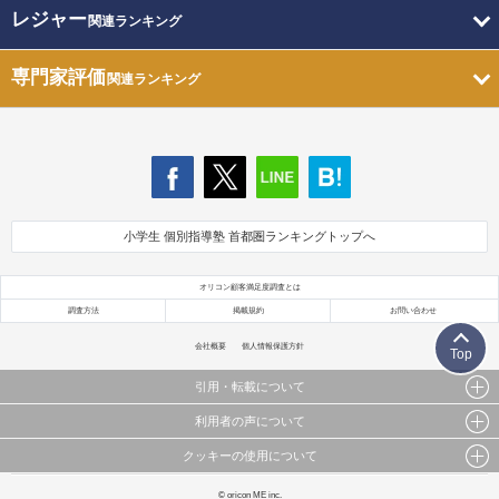
レジャー
関連ランキング
専門家評価
関連ランキング
小学生 個別指導塾 首都圏ランキングトップへ
オリコン顧客満足度調査とは
調査方法
掲載規約
お問い合わせ
会社概要
個人情報保護方針
Top
引用・転載について
利用者の声について
当サイトで公開されている情報（文字、写真、イラスト、画像データ等）及びこれらの配置・
編集および構造などについての著作権は株式会社oricon MEに帰属しております。
クッキーの使用について
当サイトに掲載している内容はすべてサービスの利用者が提出された見解・感想です。
これらの情報を権利者の許可なく無断転載・複製などの二次利用を行うことは固く禁じており
弊社が内容について正確性を含め一切保証するものではありません。
ます。
このサイトでは Cookie を使用して、ユーザーに合わせたコンテンツや広告の表示、ソーシャル
© oricon ME inc.