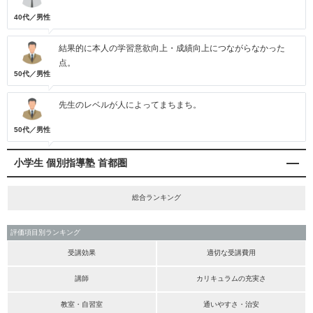
40代／男性
結果的に本人の学習意欲向上・成績向上につながらなかった
点。
50代／男性
先生のレベルが人によってまちまち。
50代／男性
小学生 個別指導塾 首都圏
総合ランキング
評価項目別ランキング
受講効果
適切な受講費用
講師
カリキュラムの充実さ
教室・自習室
通いやすさ・治安