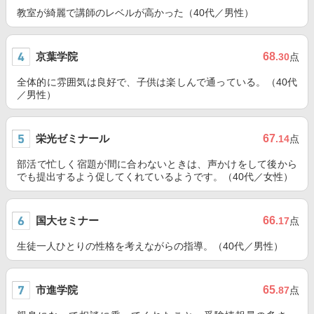
教室が綺麗で講師のレベルが高かった（40代／男性）
京葉学院
68
.30
点
全体的に雰囲気は良好で、子供は楽しんで通っている。（40代
／男性）
栄光ゼミナール
67
.14
点
部活で忙しく宿題が間に合わないときは、声かけをして後から
でも提出するよう促してくれているようです。（40代／女性）
国大セミナー
66
.17
点
生徒一人ひとりの性格を考えながらの指導。（40代／男性）
市進学院
65
.87
点