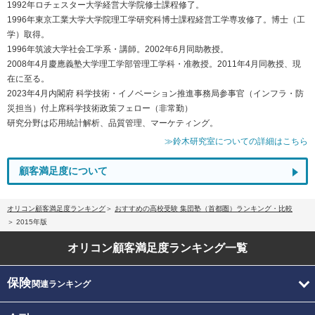
1992年ロチェスター大学経営大学院修士課程修了。
1996年東京工業大学大学院理工学研究科博士課程経営工学専攻修了。博士（工
学）取得。
1996年筑波大学社会工学系・講師。2002年6月同助教授。
2008年4月慶應義塾大学理工学部管理工学科・准教授。2011年4月同教授、現
在に至る。
2023年4月内閣府 科学技術・イノベーション推進事務局参事官（インフラ・防
災担当）付上席科学技術政策フェロー（非常勤）
研究分野は応用統計解析、品質管理、マーケティング。
≫鈴木研究室についての詳細はこちら
顧客満足度について
オリコン顧客満足度ランキング
おすすめの高校受験 集団塾（首都圏）ランキング・比較
2015年版
オリコン顧客満足度
ランキング一覧
保険
関連ランキング