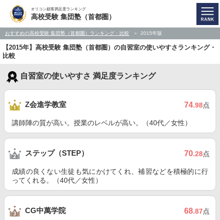
オリコン顧客満足度ランキング
高校受験 集団塾（首都圏）
おすすめの高校受験 集団塾（首都圏）ランキング・比較
2015年版
【2015年】高校受験 集団塾（首都圏）の自習室の使いやすさランキング・
比較
自習室の使いやすさ 満足度ランキング
Z会進学教室
74
.98
点
講師陣の質が高い。授業のレベルが高い。（40代／女性）
ステップ（STEP）
70
.28
点
成績の良くない生徒も気にかけてくれ、補習などを積極的に行
ってくれる。（40代／女性）
CG中萬学院
68
.87
点