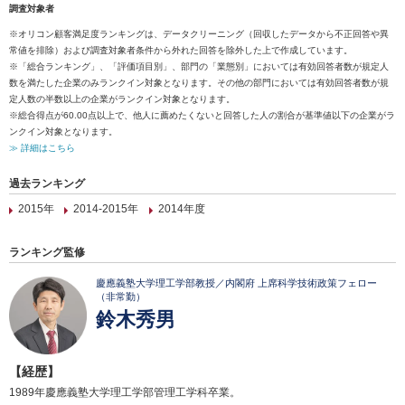
調査対象者
※オリコン顧客満足度ランキングは、データクリーニング（回収したデータから不正回答や異
常値を排除）および調査対象者条件から外れた回答を除外した上で作成しています。
※「総合ランキング」、「評価項目別」、部門の「業態別」においては有効回答者数が規定人
数を満たした企業のみランクイン対象となります。その他の部門においては有効回答者数が規
定人数の半数以上の企業がランクイン対象となります。
※総合得点が60.00点以上で、他人に薦めたくないと回答した人の割合が基準値以下の企業がラ
ンクイン対象となります。
≫ 詳細はこちら
過去ランキング
2015年
2014-2015年
2014年度
ランキング監修
慶應義塾大学理工学部教授／内閣府 上席科学技術政策フェロー
（非常勤）
鈴木秀男
【経歴】
1989年慶應義塾大学理工学部管理工学科卒業。