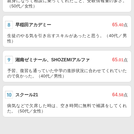
親身になって相談に乗ってくれたこと、受験情報量の多さ。
（50代／女性）
早稲田アカデミー
65
.40
点
生徒のやる気を引き出すスキルがあったと思う。（40代／男
性）
湘南ゼミナール、SHOZEMIアルファ
65
.01
点
予習、復習も通っていた中学の進捗状況に合わせてくれていた
ので良かった。（40代／男性）
スクール21
64
.58
点
病気などで欠席した時は、空き時間に無料で補講をしてくれ
た。（50代／女性）