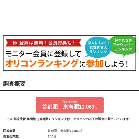
調査概要
回答者総数
首都圏、東海圏11,063
人
この高校受験 集団塾（首都圏）ランキングは、オリコンの以下の調査に基づいています。
回答者数
首都圏、東海圏11,063人
調査企業数
106社