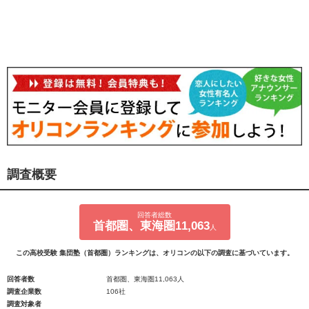
調査概要
回答者総数
首都圏、東海圏11,063
人
この高校受験 集団塾（首都圏）ランキングは、オリコンの以下の調査に基づいています。
回答者数
首都圏、東海圏11,063人
調査企業数
106社
調査対象者