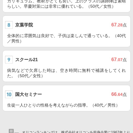
カリキュラム、教材がとても良い。上のクラスの講師陣は素晴
らしい。早慶対策には非常に優れている。（50代／女性）
京葉学院
67
.28
点
全体的に雰囲気は良好で、子供は楽しんで通っている。（40代
／男性）
スクール21
67
.07
点
病気などで欠席した時は、空き時間に無料で補講をしてくれ
た。（50代／女性）
国大セミナー
66
.64
点
生徒一人ひとりの性格を考えながらの指導。（40代／男性）
オリコンランキングは、株式会社オリコンを前身企業に1967年より