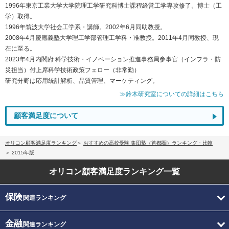
1996年東京工業大学大学院理工学研究科博士課程経営工学専攻修了。博士（工
学）取得。
1996年筑波大学社会工学系・講師。2002年6月同助教授。
2008年4月慶應義塾大学理工学部管理工学科・准教授。2011年4月同教授、現
在に至る。
2023年4月内閣府 科学技術・イノベーション推進事務局参事官（インフラ・防
災担当）付上席科学技術政策フェロー（非常勤）
研究分野は応用統計解析、品質管理、マーケティング。
≫鈴木研究室についての詳細はこちら
顧客満足度について
オリコン顧客満足度ランキング
おすすめの高校受験 集団塾（首都圏）ランキング・比較
2015年版
オリコン顧客満足度
ランキング一覧
保険
関連ランキング
金融
関連ランキング