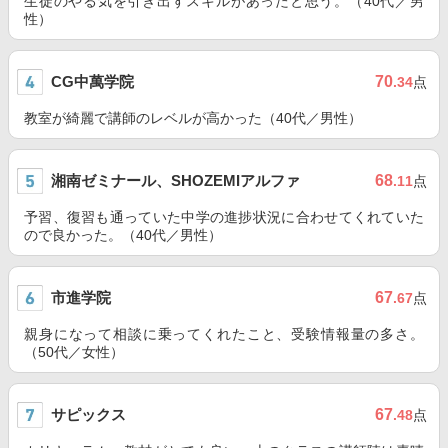
生徒のやる気を引き出すスキルがあったと思う。（40代／男
性）
CG中萬学院
70
.34
点
教室が綺麗で講師のレベルが高かった（40代／男性）
湘南ゼミナール、SHOZEMIアルファ
68
.11
点
予習、復習も通っていた中学の進捗状況に合わせてくれていた
ので良かった。（40代／男性）
市進学院
67
.67
点
親身になって相談に乗ってくれたこと、受験情報量の多さ。
（50代／女性）
サピックス
67
.48
点