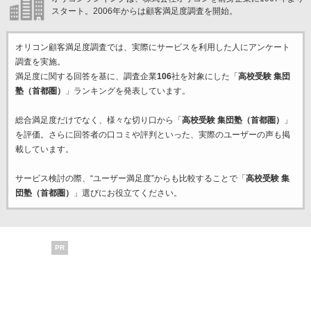
スタート。2006年からは顧客満足度調査を開始。
オリコン顧客満足度調査では、実際にサービスを利用した
人にアンケート
調査を実施。
満足度に関する回答を基に、調査企業
106
社を対象にした「
高校受験 集団
塾（首都圏）
」ランキングを発表しています。
総合満足度だけでなく、様々な切り口から「
高校受験 集団塾（首都圏）
」
を評価。さらに回答者の口コミや評判といった、実際のユーザーの声も掲
載しています。
サービス検討の際、“ユーザー満足度”からも比較することで「
高校受験 集
団塾（首都圏）
」選びにお役立てください。
PR