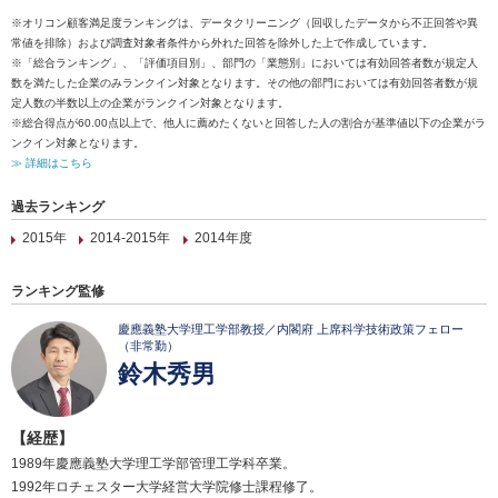
※オリコン顧客満足度ランキングは、データクリーニング（回収したデータから不正回答や異
常値を排除）および調査対象者条件から外れた回答を除外した上で作成しています。
※「総合ランキング」、「評価項目別」、部門の「業態別」においては有効回答者数が規定人
数を満たした企業のみランクイン対象となります。その他の部門においては有効回答者数が規
定人数の半数以上の企業がランクイン対象となります。
※総合得点が60.00点以上で、他人に薦めたくないと回答した人の割合が基準値以下の企業がラ
ンクイン対象となります。
≫ 詳細はこちら
過去ランキング
2015年
2014-2015年
2014年度
ランキング監修
慶應義塾大学理工学部教授／内閣府 上席科学技術政策フェロー
（非常勤）
鈴木秀男
【経歴】
1989年慶應義塾大学理工学部管理工学科卒業。
1992年ロチェスター大学経営大学院修士課程修了。