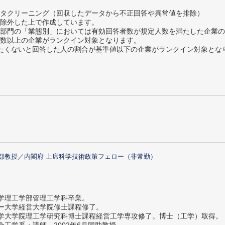
タクリーニング（回収したデータから不正回答や異常値を排除）
除外した上で作成しています。
部門の「業態別」においては有効回答者数が規定人数を満たした企業の
数以上の企業がランクイン対象となります。
薦めたくないと回答した人の割合が基準値以下の企業がランクイン対象とな
部教授／内閣府 上席科学技術政策フェロー（非常勤）
大学理工学部管理工学科卒業。
ター大学経営大学院修士課程修了。
大学大学院理工学研究科博士課程経営工学専攻修了。博士（工学）取得。
社会工学系・講師。2002年6月同助教授。