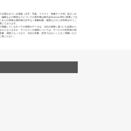
で公開されている情報（文字、写真、イラスト、画像データ等）及びこれ
・編集および構造などについての著作権は株式会社oricon MEに帰属してお
これらの情報を権利者の許可なく無断転載・複製などの二次利用を行うこ
禁じております。
で掲載しているすべての情報やデータは、当社の調査に基づいた結果から
ものとなりますが、サービスへの感想については、サービスの利用者が提
見解・感想となっており、当社の見解・意見ではないことをご理解いただ
ご覧ください。