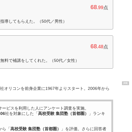
68
.99
点
指導してもらえた。（50代／男性）
68
.48
点
無料で補講をしてくれた。（50代／女性）
PR
オリコンを前身企業に1967年よりスタート。2006年から
サービスを利用した
人にアンケート調査を実施。
106
社を対象にした「
高校受験 集団塾（首都圏）
」ランキ
から「
高校受験 集団塾（首都圏）
」を評価。さらに回答者