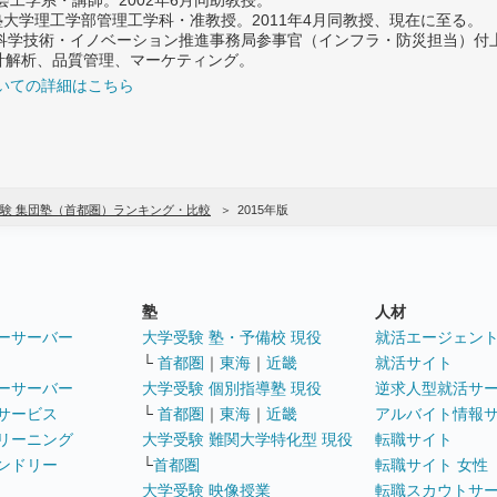
義塾大学理工学部管理工学科・准教授。2011年4月同教授、現在に至る。
府 科学技術・イノベーション推進事務局参事官（インフラ・防災担当）
計解析、品質管理、マーケティング。
いての詳細はこちら
験 集団塾（首都圏）ランキング・比較
2015年版
塾
人材
ーサーバー
大学受験 塾・予備校 現役
就活エージェン
└
首都圏
｜
東海
｜
近畿
就活サイト
ーサーバー
大学受験 個別指導塾 現役
逆求人型就活サ
サービス
└
首都圏
｜
東海
｜
近畿
アルバイト情報
リーニング
大学受験 難関大学特化型 現役
転職サイト
ンドリー
└
首都圏
転職サイト 女性
大学受験 映像授業
転職スカウトサ