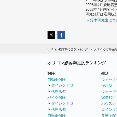
2008年4月慶應
2023年4月内閣
研究分野は応用統
≫ 鈴木研究室につ
オリコン顧客満足度ランキング
おすすめの高校受
オリコン顧客満足度ランキング
保険
生活
自動車保険
ウォータ
└
ダイレクト型
浄水型
└
代理店型
ウォータ
バイク保険
家事代行
└
ダイレクト型
ハウスク
└
代理店型
コインラ
自転車保険
食材宅配