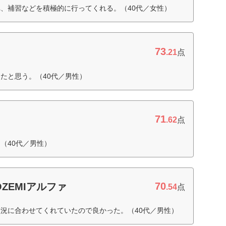
、補習などを積極的に行ってくれる。（40代／女性）
73
.21
点
たと思う。（40代／男性）
71
.62
点
（40代／男性）
70
ZEMIアルファ
.54
点
況に合わせてくれていたので良かった。（40代／男性）