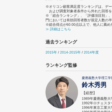
※オリコン顧客満足度ランキングは、デー
および調査対象者条件から外れた回答を
※「総合ランキング」、「評価項目別」、
門においては有効回答者数が規定人数の半
※総合得点が60.00点以上で、他人に
≫ 詳細はこちら
過去ランキング
2015年
/
2014-2015年
/
2014年度
ランキング監修
慶應義塾大学理工学
鈴木秀男
【経歴】
1989年慶應義塾
1992年ロチェス
1996年東京工業
1996年筑波大学