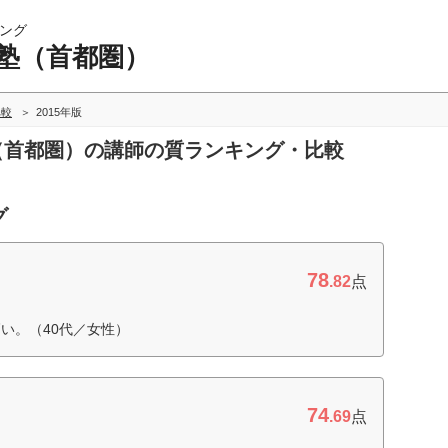
ング
団塾（首都圏）
比較
2015年版
塾（首都圏）の講師の質ランキング・比較
グ
78
.82
点
い。（40代／女性）
74
.69
点