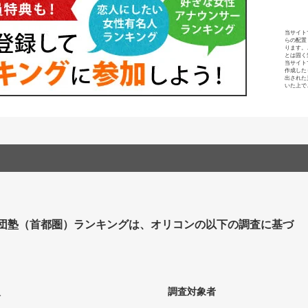
当サイト
らの配置
ります。
とは固く
当サイト
作成した
出された
いた上で
集団塾（首都圏）ランキングは、オリコンの以下の調査に基づ
人
調査対象者