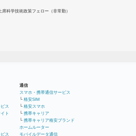
付上席科学技術政策フェロー（非常勤）
通信
ト
スマホ・携帯通信サービス
└
格安SIM
ービス
└
格安スマホ
サイト
└
携帯キャリア
└
携帯キャリア格安ブランド
ホームルーター
ービス
モバイルデータ通信