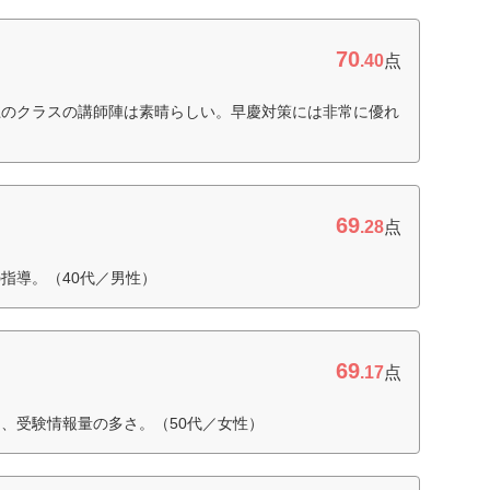
70
.40
点
上のクラスの講師陣は素晴らしい。早慶対策には非常に優れ
69
.28
点
指導。（40代／男性）
69
.17
点
、受験情報量の多さ。（50代／女性）