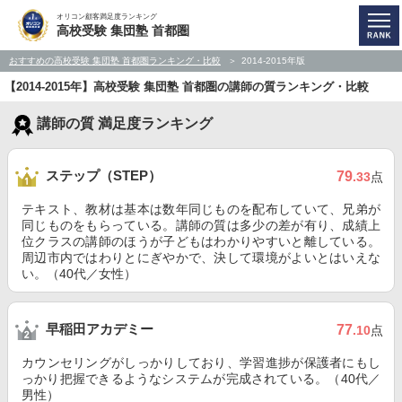
オリコン顧客満足度ランキング
高校受験 集団塾 首都圏
おすすめの高校受験 集団塾 首都圏ランキング・比較
2014-2015年版
【2014-2015年】高校受験 集団塾 首都圏の講師の質ランキング・比較
講師の質 満足度ランキング
ステップ（STEP）
79
.33
点
テキスト、教材は基本は数年同じものを配布していて、兄弟が
同じものをもらっている。講師の質は多少の差が有り、成績上
位クラスの講師のほうが子どもはわかりやすいと離している。
周辺市内ではわりとにぎやかで、決して環境がよいとはいえな
い。（40代／女性）
早稲田アカデミー
77
.10
点
カウンセリングがしっかりしており、学習進捗が保護者にもし
っかり把握できるようなシステムが完成されている。（40代／
男性）