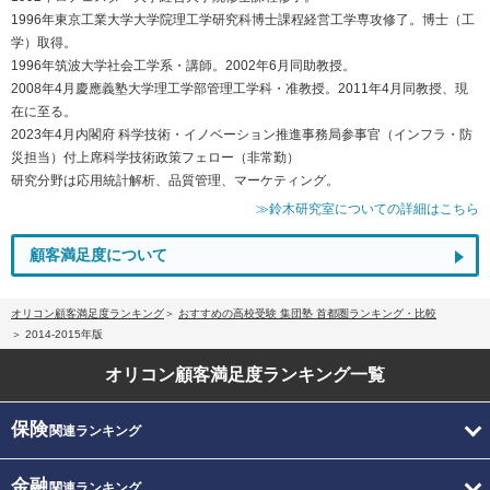
1996年東京工業大学大学院理工学研究科博士課程経営工学専攻修了。博士（工
学）取得。
1996年筑波大学社会工学系・講師。2002年6月同助教授。
2008年4月慶應義塾大学理工学部管理工学科・准教授。2011年4月同教授、現
在に至る。
2023年4月内閣府 科学技術・イノベーション推進事務局参事官（インフラ・防
災担当）付上席科学技術政策フェロー（非常勤）
研究分野は応用統計解析、品質管理、マーケティング。
≫鈴木研究室についての詳細はこちら
顧客満足度について
オリコン顧客満足度ランキング
おすすめの高校受験 集団塾 首都圏ランキング・比較
2014-2015年版
オリコン顧客満足度
ランキング一覧
保険
関連ランキング
金融
関連ランキング