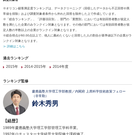
※オリコン顧客満足度ランキングは、データクリーニング（回収したデータから不正回答や異
常値を排除）および調査対象者条件から外れた回答を除外した上で作成しています。
※「総合ランキング」、「評価項目別」、部門の「業態別」においては有効回答者数が規定人
数を満たした企業のみランクイン対象となります。その他の部門においては有効回答者数が規
定人数の半数以上の企業がランクイン対象となります。
※総合得点が60.00点以上で、他人に薦めたくないと回答した人の割合が基準値以下の企業がラ
ンクイン対象となります。
≫ 詳細はこちら
過去ランキング
2015年
2014-2015年
2014年度
ランキング監修
慶應義塾大学理工学部教授／内閣府 上席科学技術政策フェロー
（非常勤）
鈴木秀男
【経歴】
1989年慶應義塾大学理工学部管理工学科卒業。
1992年ロチェスター大学経営大学院修士課程修了。