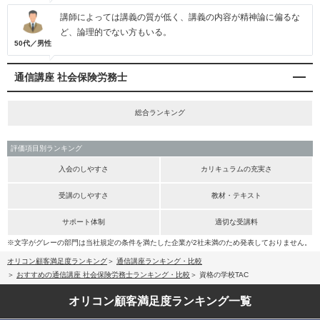
講師によっては講義の質が低く、講義の内容が精神論に偏るな
ど、論理的でない方もいる。
50代／男性
通信講座 社会保険労務士
総合ランキング
評価項目別ランキング
入会のしやすさ
カリキュラムの充実さ
受講のしやすさ
教材・テキスト
サポート体制
適切な受講料
※文字がグレーの部門は当社規定の条件を満たした企業が2社未満のため発表しておりません。
オリコン顧客満足度ランキング
通信講座ランキング・比較
おすすめの通信講座 社会保険労務士ランキング・比較
資格の学校TAC
オリコン顧客満足度
ランキング一覧