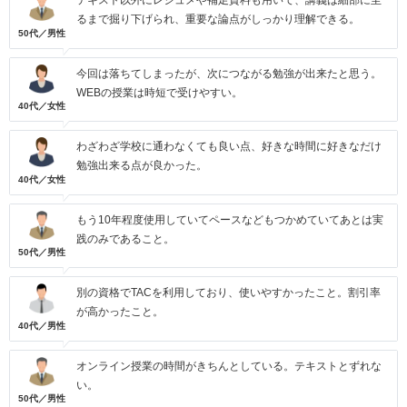
テキスト以外にレジュメや補足資料も用いて、講義は細部に至
るまで掘り下げられ、重要な論点がしっかり理解できる。
50代／男性
今回は落ちてしまったが、次につながる勉強が出来たと思う。
WEBの授業は時短で受けやすい。
40代／女性
わざわざ学校に通わなくても良い点、好きな時間に好きなだけ
勉強出来る点が良かった。
40代／女性
もう10年程度使用していてペースなどもつかめていてあとは実
践のみであること。
50代／男性
別の資格でTACを利用しており、使いやすかったこと。割引率
が高かったこと。
40代／男性
オンライン授業の時間がきちんとしている。テキストとずれな
い。
50代／男性