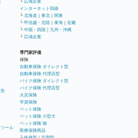
職
└
広域企業
インターネット回線
遣
└
北海道
｜
東北
｜
関東
└
甲信越・北陸
｜
東海
｜
近畿
ス
└
中国・四国
｜
九州・沖縄
└
広域企業
専門家評価
ト
保険
自動車保険 ダイレクト型
自動車保険 代理店型
バイク保険 ダイレクト型
バイク保険 代理店型
広告
火災保険
学資保険
ペット保険
ペット保険 小型犬
ペット保険 猫
トツール
医療保険商品
└
終身型
｜
定期型