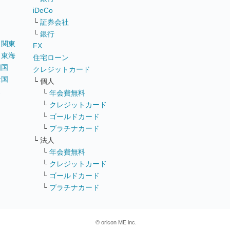
iDeCo
└
証券会社
└
銀行
｜
関東
FX
｜
東海
住宅ローン
四国
クレジットカード
全国
└ 個人
ス
└
年会費無料
└
クレジットカード
└
ゴールドカード
└
プラチナカード
└ 法人
└
年会費無料
└
クレジットカード
└
ゴールドカード
└
プラチナカード
© oricon ME inc.