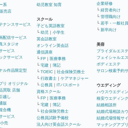
企業研修
ー系
幼児教室 知育
└
経営者向け
販売店
└
管理職向け
スクール
└
若手・一般社
テナンスサービス
子ども英語教室
└
新卒向け
└
幼児
｜
小学生
画配信サービス
英会話教室
真スタジオ
美容
オンライン英会話
サービス
ブライダルエス
通信講座
ックサービス
フェイシャルエ
└
FP
｜
医療事務
ボディエステ
└
宅建
｜
簿記
ナル作品限定型
サロン検索予約
└
TOEIC
｜
社会保険労務士
└
行政書士
｜
ケアマネジャー
プリ オリジナル
└
公務員
｜
ITパスポート
ウエディング
品買取 店舗
資格スクール
ハウスウエディ
引越し
└
FP
｜
医療事務
格安ウエディン
通販
└
宅建
｜
簿記
結婚相談所
複合機
└
社会保険労務士
結婚式場相談カ
サービス
公務員試験予備校
結婚式場情報サ
 小売
法人向け英会話スクール
マッチングアプ