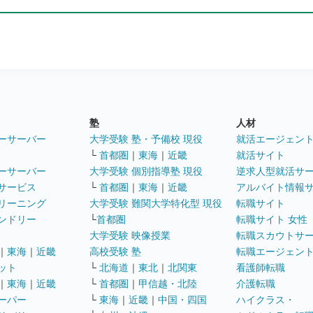
塾
人材
ーサーバー
大学受験 塾・予備校 現役
就活エージェン
└
首都圏
｜
東海
｜
近畿
就活サイト
ーサーバー
大学受験 個別指導塾 現役
逆求人型就活サ
サービス
└
首都圏
｜
東海
｜
近畿
アルバイト情報
リーニング
大学受験 難関大学特化型 現役
転職サイト
ンドリー
└
首都圏
転職サイト 女性
大学受験 映像授業
転職スカウトサ
｜
東海
｜
近畿
高校受験 塾
転職エージェン
ット
└
北海道
｜
東北
｜
北関東
看護師転職
｜
東海
｜
近畿
└
首都圏
｜
甲信越・北陸
介護転職
ーパー
└
東海
｜
近畿
｜
中国・四国
ハイクラス・