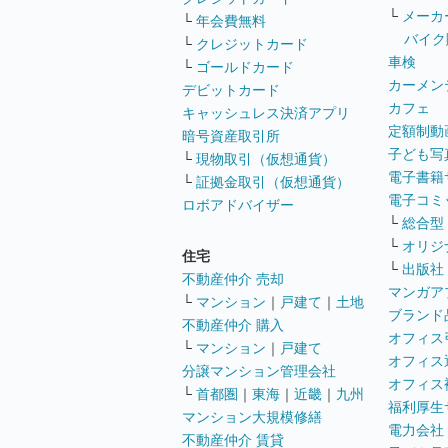
└
メーカ
└
年会費無料
バイク
└
クレジットカード
車検
└
ゴールドカード
カーメン
デビットカード
カフェ
キャッシュレス決済アプリ
定額制動
暗号資産取引所
子ども写
└
現物取引（仮想通貨）
電子書籍
└
証拠金取引（仮想通貨）
電子コミ
ロボアドバイザー
└
総合型
└
オリジ
住宅
└
出版社
不動産仲介 売却
マンガア
└
マンション
｜
戸建て
｜
土地
ブランド
不動産仲介 購入
オフィス
└
マンション
｜
戸建て
オフィス
分譲マンション管理会社
オフィス
└
首都圏
｜
東海
｜
近畿
｜
九州
福利厚生
マンション大規模修繕
電力会社
不動産仲介 賃貸