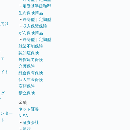
└
引受基準緩和型
生命保険商品
└
終身型
｜
定期型
員向け
└
収入保障保険
がん保険商品
└
終身型
｜
定期型
就業不能保険
テ
認知症保険
ステ
外貨建て保険
介護保険
サイト
総合保障保険
個人年金保険
変額保険
積立保険
ング
グ
金融
ネット証券
ウンター
NISA
イト
└
証券会社
リ
└
銀行