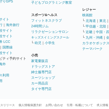
守りGPS
子どもプログラミング教室
レジャー
スポーツ&ヘルス
映画館
サイト
フィットネスクラブ
└
北海道
｜
東北
行
｜
海外旅行
24時間ジム
└
甲信越・北陸
較サイト
リラクゼーションサロン
└
近畿
｜
中国・
較サイト
キッズスイミングスクール
└
九州・沖縄
｜
 LCC
└
幼児
｜
小学生
カラオケボック
｜
国際線
テーマパーク
較サイト
小売
ビティ予約サイト
家電量販店
海外
ドラッグストア
紳士服専門店
ス利用
スーツショップ
用
カー用品店
タイヤ専門店
ースリリース
個人情報保護方針
お問い合わせ
引用・転載について
求人情報