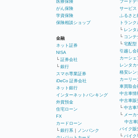
医療保険
フードデ
がん保険
サービス
学資保険
ふるさと
保険相談ショップ
トランク
└
レンタ
└
コンテ
金融
└
宅配型
ネット証券
引越し会
NISA
カーシェ
└
証券会社
レンタカ
└
銀行
格安レン
スマホ専業証券
カーリー
iDeCo 証券会社
車買取会
ネット銀行
中古車情
インターネットバンキング
中古車販
外貨預金
└
中古車
住宅ローン
└
メーカ
FX
中古車
カードローン
バイク販
└
銀行系
｜
ノンバンク
└
バイク
クレジットカード