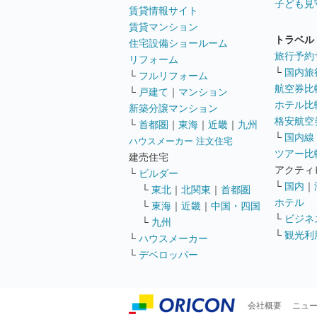
子ども見
賃貸情報サイト
賃貸マンション
トラベル
住宅設備ショールーム
旅行予約
リフォーム
└
国内旅
└
フルリフォーム
航空券比
└
戸建て
｜
マンション
ホテル比
新築分譲マンション
格安航空券
└
首都圏
｜
東海
｜
近畿
｜
九州
└
国内線
ハウスメーカー 注文住宅
ツアー比
建売住宅
アクティ
└
ビルダー
└
国内
｜
└
東北
｜
北関東
｜
首都圏
ホテル
└
東海
｜
近畿
｜
中国・四国
└
ビジネ
└
九州
└
観光利
└
ハウスメーカー
└
デベロッパー
会社概要
ニュ