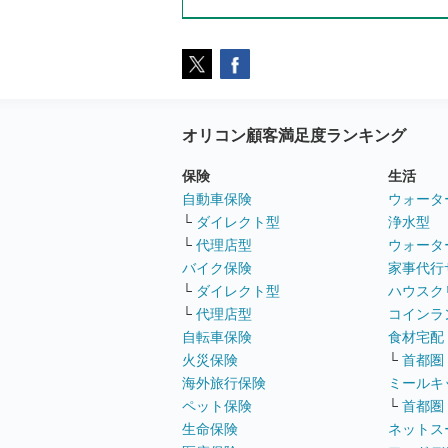
オリコン顧客満足度ランキング
保険
生活
自動車保険
ウォータ
└
ダイレクト型
浄水型
└
代理店型
ウォータ
バイク保険
家事代行
└
ダイレクト型
ハウスク
└
代理店型
コインラ
自転車保険
食材宅配
火災保険
└
首都圏
海外旅行保険
ミールキ
ペット保険
└
首都圏
生命保険
ネットス