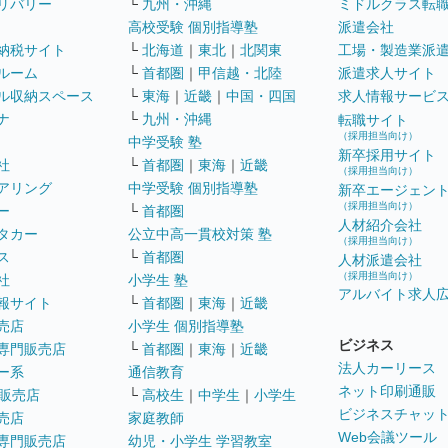
リバリー
└
九州・沖縄
ミドルクラス転
高校受験 個別指導塾
派遣会社
納税サイト
└
北海道
｜
東北
｜
北関東
工場・製造業派
ルーム
└
首都圏
｜
甲信越・北陸
派遣求人サイト
ル収納スペース
└
東海
｜
近畿
｜
中国・四国
求人情報サービ
ナ
└
九州・沖縄
転職サイト
（採用担当向け）
中学受験 塾
新卒採用サイト
社
└
首都圏
｜
東海
｜
近畿
（採用担当向け）
アリング
中学受験 個別指導塾
新卒エージェン
（採用担当向け）
ー
└
首都圏
人材紹介会社
タカー
公立中高一貫校対策 塾
（採用担当向け）
ス
└
首都圏
人材派遣会社
（採用担当向け）
社
小学生 塾
アルバイト求人
報サイト
└
首都圏
｜
東海
｜
近畿
売店
小学生 個別指導塾
ビジネス
専門販売店
└
首都圏
｜
東海
｜
近畿
法人カーリース
ー系
通信教育
ネット印刷通販
販売店
└
高校生
｜
中学生
｜
小学生
ビジネスチャッ
売店
家庭教師
Web会議ツール
専門販売店
幼児・小学生 学習教室