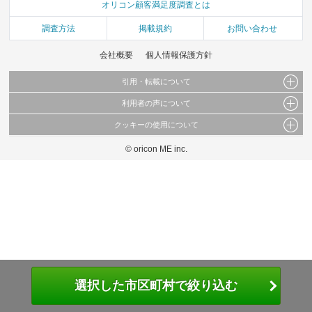
オリコン顧客満足度調査とは
調査方法
掲載規約
お問い合わせ
会社概要
個人情報保護方針
引用・転載について
利用者の声について
当サイトで公開されている情報（文字、写真、イラスト、画像データ等）及びこれらの配
置・編集および構造などについての著作権は株式会社oricon MEに帰属しております。
クッキーの使用について
当サイトに掲載している内容はすべてサービスの利用者が提出された見解・感想です。
これらの情報を権利者の許可なく無断転載・複製などの二次利用を行うことは固く禁じて
弊社が内容について正確性を含め一切保証するものではありません。
おります。
© oricon ME inc.
このサイトでは Cookie を使用して、ユーザーに合わせたコンテンツや広告の表示、ソー
弊社の見解・ 意見ではないことをご理解いただいた上でご覧ください。
シャル メディア機能の提供、広告の表示回数やクリック数の測定を行っています。
また、ユーザーによるサイトの利用状況についても情報を収集し、ソーシャル メディア
や広告配信、データ解析の各パートナーに提供しています。
各パートナーは、この情報とユーザーが各パートナーに提供した他の情報や、ユーザーが
各パートナーのサービスを使用したときに収集した他の情報を組み合わせて使用すること
があります。
選択した市区町村で絞り込む