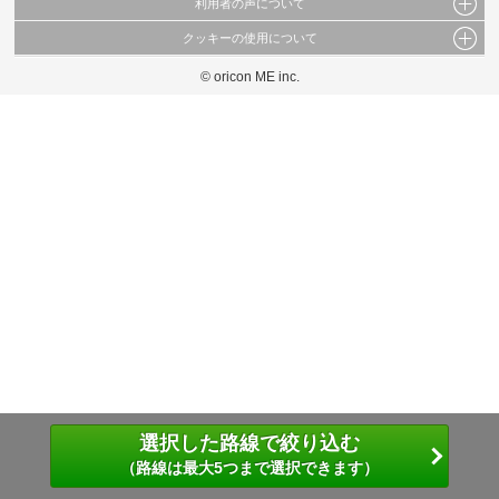
利用者の声について
当サイトで公開されている情報（文字、写真、イラスト、画像データ等）及びこれらの配
置・編集および構造などについての著作権は株式会社oricon MEに帰属しております。
クッキーの使用について
当サイトに掲載している内容はすべてサービスの利用者が提出された見解・感想です。
これらの情報を権利者の許可なく無断転載・複製などの二次利用を行うことは固く禁じて
弊社が内容について正確性を含め一切保証するものではありません。
おります。
© oricon ME inc.
このサイトでは Cookie を使用して、ユーザーに合わせたコンテンツや広告の表示、ソー
弊社の見解・ 意見ではないことをご理解いただいた上でご覧ください。
シャル メディア機能の提供、広告の表示回数やクリック数の測定を行っています。
また、ユーザーによるサイトの利用状況についても情報を収集し、ソーシャル メディア
や広告配信、データ解析の各パートナーに提供しています。
各パートナーは、この情報とユーザーが各パートナーに提供した他の情報や、ユーザーが
各パートナーのサービスを使用したときに収集した他の情報を組み合わせて使用すること
があります。
選択した路線で絞り込む
（路線は最大5つまで選択できます）