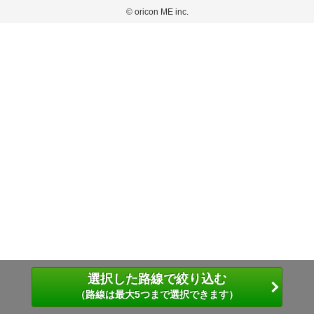
弊社が内容について正確性を含め一切保証するものではありません。
おります。
© oricon ME inc.
このサイトでは Cookie を使用して、ユーザーに合わせたコンテンツや広告の表示、ソー
弊社の見解・ 意見ではないことをご理解いただいた上でご覧ください。
シャル メディア機能の提供、広告の表示回数やクリック数の測定を行っています。
また、ユーザーによるサイトの利用状況についても情報を収集し、ソーシャル メディア
や広告配信、データ解析の各パートナーに提供しています。
各パートナーは、この情報とユーザーが各パートナーに提供した他の情報や、ユーザーが
各パートナーのサービスを使用したときに収集した他の情報を組み合わせて使用すること
があります。
選択した路線で絞り込む
（路線は最大5つまで選択できます）