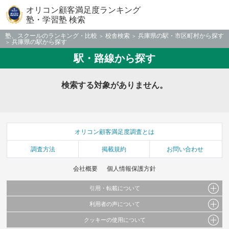
オリコン顧客満足度ランキング
塾・学習塾 検索
塾、スクールのランキング・比較
校舎検索
兵庫県の駅・市区町村から探す
兵庫県の駅から探す
駅・路線から探す
検索する対象がありません。
オリコン顧客満足度調査とは
調査方法
掲載規約
お問い合わせ
会社概要
個人情報保護方針
引用・転載について
利用者の声について
当サイトで公開されている情報（文字、写真、イラスト、画像データ等）及びこれらの配
置・編集および構造などについての著作権は株式会社oricon MEに帰属しております。
クッキーの使用について
当サイトに掲載している内容はすべてサービスの利用者が提出された見解・感想です。
これらの情報を権利者の許可なく無断転載・複製などの二次利用を行うことは固く禁じて