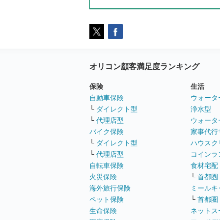
オリコン顧客満足度ランキング
保険
生活
自動車保険
ウォータ
└
ダイレクト型
浄水型
└
代理店型
ウォータ
バイク保険
家事代行
└
ダイレクト型
ハウスク
└
代理店型
コインラ
自転車保険
食材宅配
火災保険
└
首都圏
海外旅行保険
ミールキ
ペット保険
└
首都圏
生命保険
ネットス