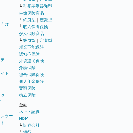
└
引受基準緩和型
生命保険商品
└
終身型
｜
定期型
員向け
└
収入保障保険
がん保険商品
└
終身型
｜
定期型
就業不能保険
テ
認知症保険
ステ
外貨建て保険
介護保険
サイト
総合保障保険
個人年金保険
変額保険
積立保険
ング
グ
金融
ネット証券
ウンター
NISA
イト
└
証券会社
リ
└
銀行