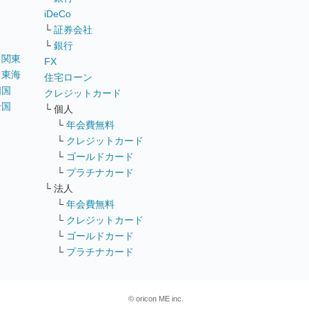
iDeCo
└
証券会社
└
銀行
｜
関東
FX
｜
東海
住宅ローン
四国
クレジットカード
全国
└ 個人
ス
└
年会費無料
└
クレジットカード
└
ゴールドカード
└
プラチナカード
└ 法人
└
年会費無料
└
クレジットカード
└
ゴールドカード
└
プラチナカード
© oricon ME inc.