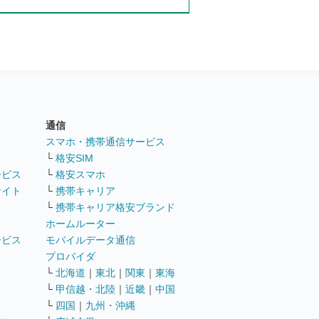
通信
ト
スマホ・携帯通信サービス
└
格安SIM
ービス
└
格安スマホ
サイト
└
携帯キャリア
└
携帯キャリア格安ブランド
ホームルーター
ービス
モバイルデータ通信
ト
プロバイダ
└
北海道
｜
東北
｜
関東
｜
東海
└
甲信越・北陸
｜
近畿
｜
中国
└
四国
｜
九州・沖縄