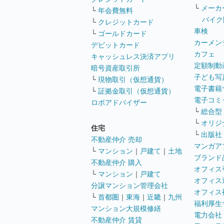
└
メーカ
└
年会費無料
バイク
└
クレジットカード
車検
└
ゴールドカード
カーメン
デビットカード
カフェ
キャッシュレス決済アプリ
定額制動
暗号資産取引所
子ども写
└
現物取引（仮想通貨）
電子書籍
└
証拠金取引（仮想通貨）
電子コミ
ロボアドバイザー
└
総合型
└
オリジ
住宅
└
出版社
不動産仲介 売却
マンガア
└
マンション
｜
戸建て
｜
土地
ブランド
不動産仲介 購入
オフィス
└
マンション
｜
戸建て
オフィス
分譲マンション管理会社
オフィス
└
首都圏
｜
東海
｜
近畿
｜
九州
福利厚生
マンション大規模修繕
電力会社
不動産仲介 賃貸