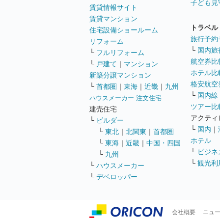
子ども見
賃貸情報サイト
賃貸マンション
トラベル
住宅設備ショールーム
旅行予約
リフォーム
└
国内旅
└
フルリフォーム
航空券比
└
戸建て
｜
マンション
ホテル比
新築分譲マンション
格安航空券
└
首都圏
｜
東海
｜
近畿
｜
九州
└
国内線
ハウスメーカー 注文住宅
ツアー比
建売住宅
アクティ
└
ビルダー
└
国内
｜
└
東北
｜
北関東
｜
首都圏
ホテル
└
東海
｜
近畿
｜
中国・四国
└
ビジネ
└
九州
└
観光利
└
ハウスメーカー
└
デベロッパー
会社概要
ニュ