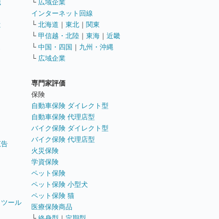
職
└
広域企業
インターネット回線
遣
└
北海道
｜
東北
｜
関東
└
甲信越・北陸
｜
東海
｜
近畿
ス
└
中国・四国
｜
九州・沖縄
└
広域企業
専門家評価
ト
保険
自動車保険 ダイレクト型
自動車保険 代理店型
バイク保険 ダイレクト型
バイク保険 代理店型
広告
火災保険
学資保険
ペット保険
ペット保険 小型犬
ペット保険 猫
トツール
医療保険商品
└
終身型
｜
定期型