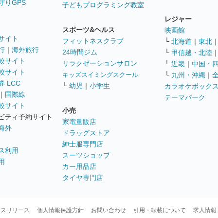
守りGPS
子どもプログラミング教室
レジャー
スポーツ&ヘルス
映画館
サイト
フィットネスクラブ
└
北海道
｜
東北
行
｜
海外旅行
24時間ジム
└
甲信越・北陸
較サイト
リラクゼーションサロン
└
近畿
｜
中国・
較サイト
キッズスイミングスクール
└
九州・沖縄
｜
 LCC
└
幼児
｜
小学生
カラオケボック
｜
国際線
テーマパーク
較サイト
小売
ビティ予約サイト
家電量販店
海外
ドラッグストア
紳士服専門店
ス利用
スーツショップ
用
カー用品店
タイヤ専門店
ースリリース
個人情報保護方針
お問い合わせ
引用・転載について
求人情報