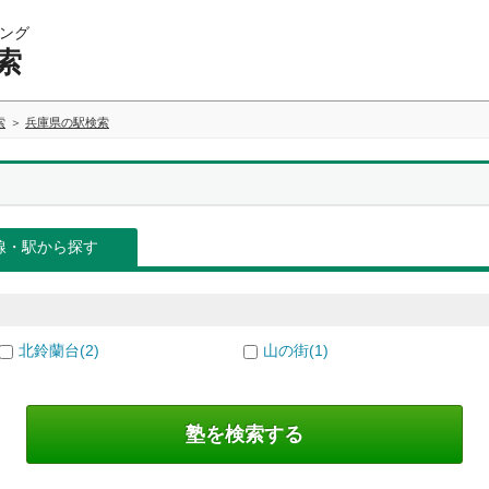
ング
索
索
兵庫県の駅検索
線・駅から探す
北鈴蘭台(2)
山の街(1)