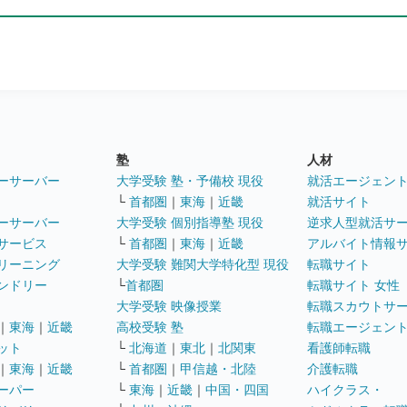
塾
人材
ーサーバー
大学受験 塾・予備校 現役
就活エージェン
└
首都圏
｜
東海
｜
近畿
就活サイト
ーサーバー
大学受験 個別指導塾 現役
逆求人型就活サ
サービス
└
首都圏
｜
東海
｜
近畿
アルバイト情報
リーニング
大学受験 難関大学特化型 現役
転職サイト
ンドリー
└
首都圏
転職サイト 女性
大学受験 映像授業
転職スカウトサ
｜
東海
｜
近畿
高校受験 塾
転職エージェン
ット
└
北海道
｜
東北
｜
北関東
看護師転職
｜
東海
｜
近畿
└
首都圏
｜
甲信越・北陸
介護転職
ーパー
└
東海
｜
近畿
｜
中国・四国
ハイクラス・