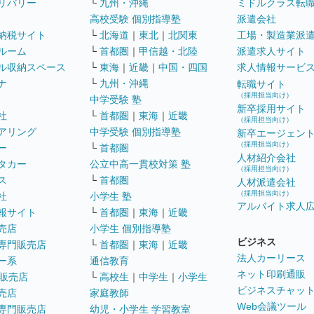
リバリー
└
九州・沖縄
ミドルクラス転
高校受験 個別指導塾
派遣会社
納税サイト
└
北海道
｜
東北
｜
北関東
工場・製造業派
ルーム
└
首都圏
｜
甲信越・北陸
派遣求人サイト
ル収納スペース
└
東海
｜
近畿
｜
中国・四国
求人情報サービ
ナ
└
九州・沖縄
転職サイト
（採用担当向け）
中学受験 塾
新卒採用サイト
社
└
首都圏
｜
東海
｜
近畿
（採用担当向け）
アリング
中学受験 個別指導塾
新卒エージェン
（採用担当向け）
ー
└
首都圏
人材紹介会社
タカー
公立中高一貫校対策 塾
（採用担当向け）
ス
└
首都圏
人材派遣会社
（採用担当向け）
社
小学生 塾
アルバイト求人
報サイト
└
首都圏
｜
東海
｜
近畿
売店
小学生 個別指導塾
ビジネス
専門販売店
└
首都圏
｜
東海
｜
近畿
法人カーリース
ー系
通信教育
ネット印刷通販
販売店
└
高校生
｜
中学生
｜
小学生
ビジネスチャッ
売店
家庭教師
Web会議ツール
専門販売店
幼児・小学生 学習教室