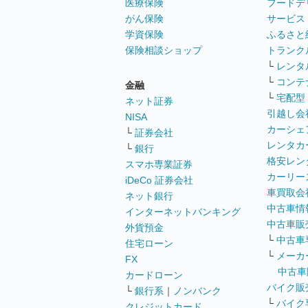
医療保険
フードデ
がん保険
サービス
学資保険
ふるさと
保険相談ショップ
トランク
└
レンタ
└
コンテ
金融
└
宅配型
ネット証券
引越し会
NISA
カーシェ
└
証券会社
レンタカ
└
銀行
格安レン
スマホ専業証券
カーリー
iDeCo 証券会社
車買取会
ネット銀行
中古車情
インターネットバンキング
中古車販
外貨預金
└
中古車
住宅ローン
└
メーカ
FX
中古車
カードローン
バイク販
└
銀行系
｜
ノンバンク
└
バイク
クレジットカード