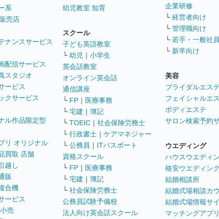
企業研修
ー系
幼児教室 知育
└
経営者向け
販売店
└
管理職向け
スクール
└
若手・一般社
テナンスサービス
子ども英語教室
└
新卒向け
└
幼児
｜
小学生
画配信サービス
英会話教室
真スタジオ
美容
オンライン英会話
サービス
ブライダルエス
通信講座
ックサービス
フェイシャルエ
└
FP
｜
医療事務
ボディエステ
└
宅建
｜
簿記
ナル作品限定型
サロン検索予約
└
TOEIC
｜
社会保険労務士
└
行政書士
｜
ケアマネジャー
プリ オリジナル
└
公務員
｜
ITパスポート
ウエディング
品買取 店舗
資格スクール
ハウスウエディ
引越し
└
FP
｜
医療事務
格安ウエディン
通販
└
宅建
｜
簿記
結婚相談所
複合機
└
社会保険労務士
結婚式場相談カ
サービス
公務員試験予備校
結婚式場情報サ
 小売
法人向け英会話スクール
マッチングアプ