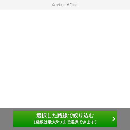
弊社が内容について正確性を含め一切保証するものではありません。
おります。
© oricon ME inc.
このサイトでは Cookie を使用して、ユーザーに合わせたコンテンツや広告の表示、ソー
弊社の見解・ 意見ではないことをご理解いただいた上でご覧ください。
シャル メディア機能の提供、広告の表示回数やクリック数の測定を行っています。
また、ユーザーによるサイトの利用状況についても情報を収集し、ソーシャル メディア
や広告配信、データ解析の各パートナーに提供しています。
各パートナーは、この情報とユーザーが各パートナーに提供した他の情報や、ユーザーが
各パートナーのサービスを使用したときに収集した他の情報を組み合わせて使用すること
があります。
選択した路線で絞り込む
（路線は最大5つまで選択できます）