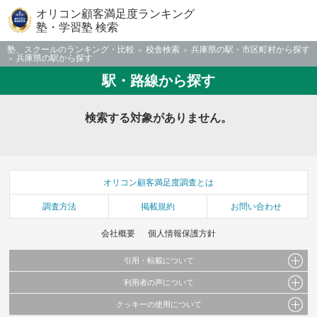
オリコン顧客満足度ランキング
塾・学習塾 検索
塾、スクールのランキング・比較
校舎検索
兵庫県の駅・市区町村から探す
兵庫県の駅から探す
駅・路線から探す
検索する対象がありません。
オリコン顧客満足度調査とは
調査方法
掲載規約
お問い合わせ
会社概要
個人情報保護方針
引用・転載について
利用者の声について
当サイトで公開されている情報（文字、写真、イラスト、画像データ等）及びこれらの配
置・編集および構造などについての著作権は株式会社oricon MEに帰属しております。
クッキーの使用について
当サイトに掲載している内容はすべてサービスの利用者が提出された見解・感想です。
これらの情報を権利者の許可なく無断転載・複製などの二次利用を行うことは固く禁じて