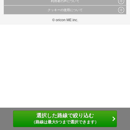
利用者の声について
当サイトで公開されている情報（文字、写真、イラスト、画像データ等）及びこれらの配
置・編集および構造などについての著作権は株式会社oricon MEに帰属しております。
クッキーの使用について
当サイトに掲載している内容はすべてサービスの利用者が提出された見解・感想です。
これらの情報を権利者の許可なく無断転載・複製などの二次利用を行うことは固く禁じて
弊社が内容について正確性を含め一切保証するものではありません。
おります。
© oricon ME inc.
このサイトでは Cookie を使用して、ユーザーに合わせたコンテンツや広告の表示、ソー
弊社の見解・ 意見ではないことをご理解いただいた上でご覧ください。
シャル メディア機能の提供、広告の表示回数やクリック数の測定を行っています。
また、ユーザーによるサイトの利用状況についても情報を収集し、ソーシャル メディア
や広告配信、データ解析の各パートナーに提供しています。
各パートナーは、この情報とユーザーが各パートナーに提供した他の情報や、ユーザーが
各パートナーのサービスを使用したときに収集した他の情報を組み合わせて使用すること
があります。
選択した路線で絞り込む
（路線は最大5つまで選択できます）