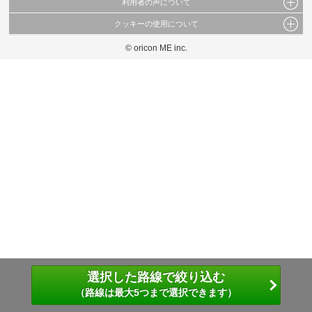
利用者の声について
当サイトで公開されている情報（文字、写真、イラスト、画像データ等）及びこれらの配
置・編集および構造などについての著作権は株式会社oricon MEに帰属しております。
クッキーの使用について
当サイトに掲載している内容はすべてサービスの利用者が提出された見解・感想です。
これらの情報を権利者の許可なく無断転載・複製などの二次利用を行うことは固く禁じて
弊社が内容について正確性を含め一切保証するものではありません。
おります。
© oricon ME inc.
このサイトでは Cookie を使用して、ユーザーに合わせたコンテンツや広告の表示、ソー
弊社の見解・ 意見ではないことをご理解いただいた上でご覧ください。
シャル メディア機能の提供、広告の表示回数やクリック数の測定を行っています。
また、ユーザーによるサイトの利用状況についても情報を収集し、ソーシャル メディア
や広告配信、データ解析の各パートナーに提供しています。
各パートナーは、この情報とユーザーが各パートナーに提供した他の情報や、ユーザーが
各パートナーのサービスを使用したときに収集した他の情報を組み合わせて使用すること
があります。
選択した路線で絞り込む
（路線は最大5つまで選択できます）