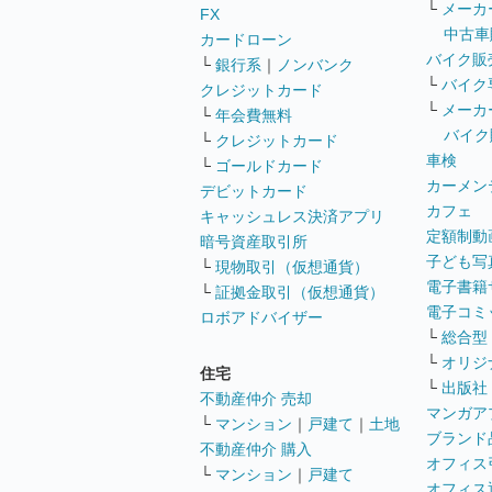
└
メーカ
FX
中古車
カードローン
バイク販
└
銀行系
｜
ノンバンク
└
バイク
クレジットカード
└
メーカ
└
年会費無料
バイク
└
クレジットカード
車検
└
ゴールドカード
カーメン
デビットカード
カフェ
キャッシュレス決済アプリ
定額制動
暗号資産取引所
子ども写
└
現物取引（仮想通貨）
電子書籍
└
証拠金取引（仮想通貨）
電子コミ
ロボアドバイザー
└
総合型
└
オリジ
住宅
└
出版社
不動産仲介 売却
マンガア
└
マンション
｜
戸建て
｜
土地
ブランド
不動産仲介 購入
オフィス
└
マンション
｜
戸建て
オフィス