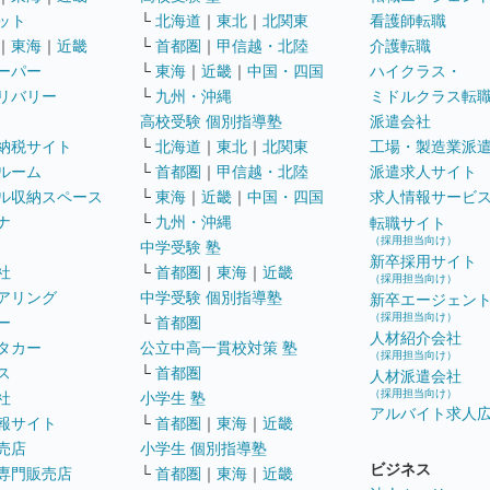
ット
└
北海道
｜
東北
｜
北関東
看護師転職
｜
東海
｜
近畿
└
首都圏
｜
甲信越・北陸
介護転職
ーパー
└
東海
｜
近畿
｜
中国・四国
ハイクラス・
リバリー
└
九州・沖縄
ミドルクラス転
高校受験 個別指導塾
派遣会社
納税サイト
└
北海道
｜
東北
｜
北関東
工場・製造業派
ルーム
└
首都圏
｜
甲信越・北陸
派遣求人サイト
ル収納スペース
└
東海
｜
近畿
｜
中国・四国
求人情報サービ
ナ
└
九州・沖縄
転職サイト
（採用担当向け）
中学受験 塾
新卒採用サイト
社
└
首都圏
｜
東海
｜
近畿
（採用担当向け）
アリング
中学受験 個別指導塾
新卒エージェン
（採用担当向け）
ー
└
首都圏
人材紹介会社
タカー
公立中高一貫校対策 塾
（採用担当向け）
ス
└
首都圏
人材派遣会社
（採用担当向け）
社
小学生 塾
アルバイト求人
報サイト
└
首都圏
｜
東海
｜
近畿
売店
小学生 個別指導塾
ビジネス
専門販売店
└
首都圏
｜
東海
｜
近畿