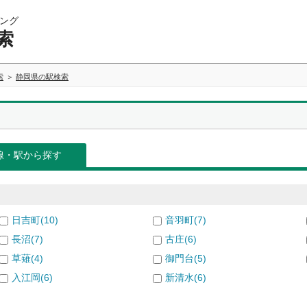
ング
索
索
静岡県の駅検索
線・駅から探す
日吉町(10)
音羽町(7)
長沼(7)
古庄(6)
草薙(4)
御門台(5)
入江岡(6)
新清水(6)