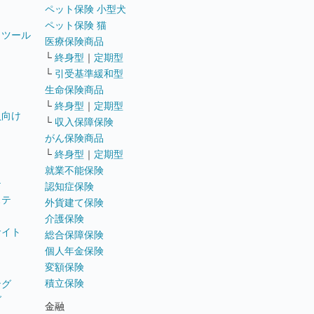
ペット保険 小型犬
ペット保険 猫
トツール
医療保険商品
└
終身型
｜
定期型
└
引受基準緩和型
生命保険商品
└
終身型
｜
定期型
員向け
└
収入保障保険
がん保険商品
└
終身型
｜
定期型
就業不能保険
テ
認知症保険
ステ
外貨建て保険
介護保険
サイト
総合保障保険
個人年金保険
変額保険
積立保険
ング
グ
金融