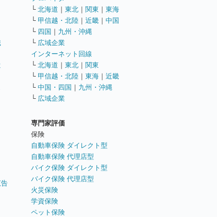
└
北海道
｜
東北
｜
関東
｜
東海
└
甲信越・北陸
｜
近畿
｜
中国
└
四国
｜
九州・沖縄
職
└
広域企業
インターネット回線
遣
└
北海道
｜
東北
｜
関東
└
甲信越・北陸
｜
東海
｜
近畿
ス
└
中国・四国
｜
九州・沖縄
└
広域企業
専門家評価
ト
保険
自動車保険 ダイレクト型
自動車保険 代理店型
バイク保険 ダイレクト型
バイク保険 代理店型
広告
火災保険
学資保険
ペット保険