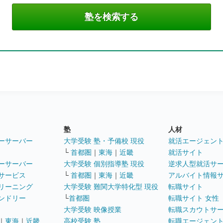
塾
人材
ーサーバー
大学受験 塾・予備校 現役
就活エージェン
└
首都圏
｜
東海
｜
近畿
就活サイト
ーサーバー
大学受験 個別指導塾 現役
逆求人型就活サ
サービス
└
首都圏
｜
東海
｜
近畿
アルバイト情報
リーニング
大学受験 難関大学特化型 現役
転職サイト
ンドリー
└
首都圏
転職サイト 女性
大学受験 映像授業
転職スカウトサ
｜
東海
｜
近畿
高校受験 塾
転職エージェン