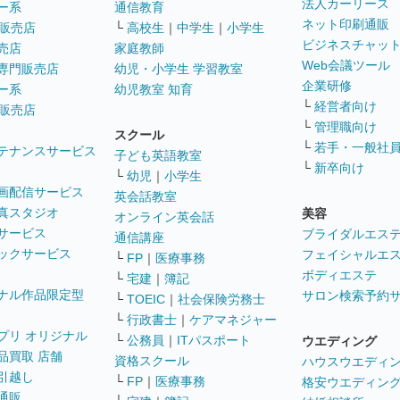
法人カーリース
ー系
通信教育
ネット印刷通販
販売店
└
高校生
｜
中学生
｜
小学生
ビジネスチャッ
売店
家庭教師
Web会議ツール
専門販売店
幼児・小学生 学習教室
企業研修
ー系
幼児教室 知育
└
経営者向け
販売店
└
管理職向け
スクール
└
若手・一般社
テナンスサービス
子ども英語教室
└
新卒向け
└
幼児
｜
小学生
画配信サービス
英会話教室
真スタジオ
美容
オンライン英会話
サービス
ブライダルエス
通信講座
ックサービス
フェイシャルエ
└
FP
｜
医療事務
ボディエステ
└
宅建
｜
簿記
ナル作品限定型
サロン検索予約
└
TOEIC
｜
社会保険労務士
└
行政書士
｜
ケアマネジャー
プリ オリジナル
└
公務員
｜
ITパスポート
ウエディング
品買取 店舗
資格スクール
ハウスウエディ
引越し
└
FP
｜
医療事務
格安ウエディン
通販