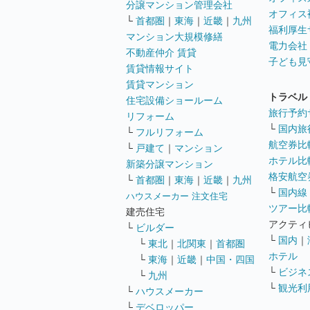
分譲マンション管理会社
オフィス
└
首都圏
｜
東海
｜
近畿
｜
九州
福利厚生
マンション大規模修繕
電力会社
不動産仲介 賃貸
子ども見
賃貸情報サイト
賃貸マンション
トラベル
住宅設備ショールーム
旅行予約
リフォーム
└
国内旅
└
フルリフォーム
航空券比
└
戸建て
｜
マンション
ホテル比
新築分譲マンション
格安航空券
└
首都圏
｜
東海
｜
近畿
｜
九州
└
国内線
ハウスメーカー 注文住宅
ツアー比
建売住宅
アクティ
└
ビルダー
└
国内
｜
└
東北
｜
北関東
｜
首都圏
ホテル
└
東海
｜
近畿
｜
中国・四国
└
ビジネ
└
九州
└
観光利
└
ハウスメーカー
└
デベロッパー