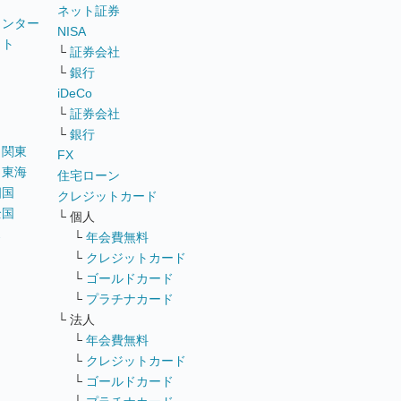
ネット証券
ウンター
NISA
イト
└
証券会社
リ
└
銀行
iDeCo
└
証券会社
└
銀行
｜
関東
FX
｜
東海
住宅ローン
四国
クレジットカード
全国
└ 個人
ス
└
年会費無料
└
クレジットカード
└
ゴールドカード
└
プラチナカード
└ 法人
└
年会費無料
└
クレジットカード
└
ゴールドカード