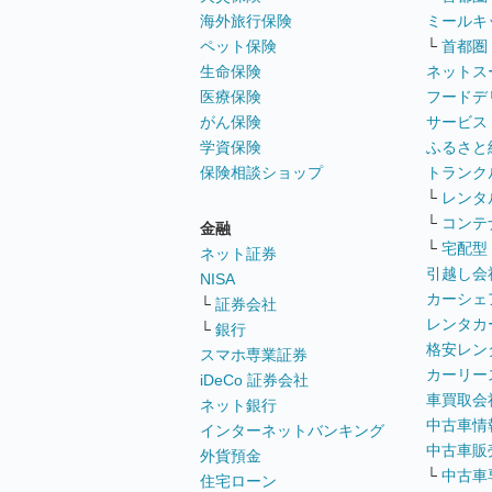
海外旅行保険
ミールキ
ペット保険
└
首都圏
生命保険
ネットス
医療保険
フードデ
がん保険
サービス
学資保険
ふるさと
保険相談ショップ
トランク
└
レンタ
└
コンテ
金融
└
宅配型
ネット証券
引越し会
NISA
カーシェ
└
証券会社
レンタカ
└
銀行
格安レン
スマホ専業証券
カーリー
iDeCo 証券会社
車買取会
ネット銀行
中古車情
インターネットバンキング
中古車販
外貨預金
└
中古車
住宅ローン