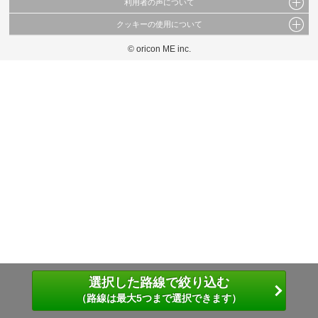
利用者の声について
当サイトで公開されている情報（文字、写真、イラスト、画像データ等）及びこれらの配
置・編集および構造などについての著作権は株式会社oricon MEに帰属しております。
クッキーの使用について
当サイトに掲載している内容はすべてサービスの利用者が提出された見解・感想です。
これらの情報を権利者の許可なく無断転載・複製などの二次利用を行うことは固く禁じて
弊社が内容について正確性を含め一切保証するものではありません。
おります。
© oricon ME inc.
このサイトでは Cookie を使用して、ユーザーに合わせたコンテンツや広告の表示、ソー
弊社の見解・ 意見ではないことをご理解いただいた上でご覧ください。
シャル メディア機能の提供、広告の表示回数やクリック数の測定を行っています。
また、ユーザーによるサイトの利用状況についても情報を収集し、ソーシャル メディア
や広告配信、データ解析の各パートナーに提供しています。
各パートナーは、この情報とユーザーが各パートナーに提供した他の情報や、ユーザーが
各パートナーのサービスを使用したときに収集した他の情報を組み合わせて使用すること
があります。
選択した路線で絞り込む
（路線は最大5つまで選択できます）