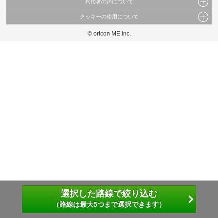
利用者の声について
当サイトで公開されている情報（文字、写真、イラスト、画像データ等）及びこれらの配
置・編集および構造などについての著作権は株式会社oricon MEに帰属しております。
クッキーの使用について
当サイトに掲載している内容はすべてサービスの利用者が提出された見解・感想です。
これらの情報を権利者の許可なく無断転載・複製などの二次利用を行うことは固く禁じて
弊社が内容について正確性を含め一切保証するものではありません。
おります。
© oricon ME inc.
このサイトでは Cookie を使用して、ユーザーに合わせたコンテンツや広告の表示、ソー
弊社の見解・ 意見ではないことをご理解いただいた上でご覧ください。
シャル メディア機能の提供、広告の表示回数やクリック数の測定を行っています。
また、ユーザーによるサイトの利用状況についても情報を収集し、ソーシャル メディア
や広告配信、データ解析の各パートナーに提供しています。
各パートナーは、この情報とユーザーが各パートナーに提供した他の情報や、ユーザーが
各パートナーのサービスを使用したときに収集した他の情報を組み合わせて使用すること
があります。
選択した路線で絞り込む
（路線は最大5つまで選択できます）