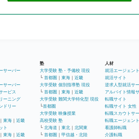
塾
人材
ーサーバー
大学受験 塾・予備校 現役
就活エージェン
└
首都圏
｜
東海
｜
近畿
就活サイト
ーサーバー
大学受験 個別指導塾 現役
逆求人型就活サ
サービス
└
首都圏
｜
東海
｜
近畿
アルバイト情報
リーニング
大学受験 難関大学特化型 現役
転職サイト
ンドリー
└
首都圏
転職サイト 女性
大学受験 映像授業
転職スカウトサ
｜
東海
｜
近畿
高校受験 塾
転職エージェン
ット
└
北海道
｜
東北
｜
北関東
看護師転職
｜
東海
｜
近畿
└
首都圏
｜
甲信越・北陸
介護転職