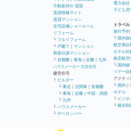
電力会社
不動産仲介 賃貸
子ども見
賃貸情報サイト
賃貸マンション
トラベル
住宅設備ショールーム
旅行予約
リフォーム
└
国内旅
└
フルリフォーム
航空券比
└
戸建て
｜
マンション
ホテル比
新築分譲マンション
格安航空券
└
首都圏
｜
東海
｜
近畿
｜
九州
└
国内線
ハウスメーカー 注文住宅
ツアー比
建売住宅
アクティ
└
ビルダー
└
国内
｜
└
東北
｜
北関東
｜
首都圏
ホテル
└
東海
｜
近畿
｜
中国・四国
└
ビジネ
└
九州
└
観光利
└
ハウスメーカー
└
デベロッパー