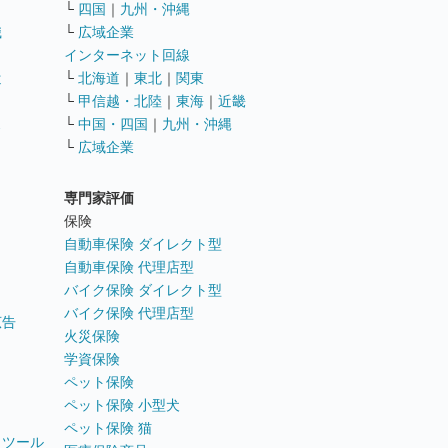
└
四国
｜
九州・沖縄
職
└
広域企業
インターネット回線
遣
└
北海道
｜
東北
｜
関東
└
甲信越・北陸
｜
東海
｜
近畿
ス
└
中国・四国
｜
九州・沖縄
└
広域企業
専門家評価
ト
保険
自動車保険 ダイレクト型
自動車保険 代理店型
バイク保険 ダイレクト型
バイク保険 代理店型
広告
火災保険
学資保険
ペット保険
ペット保険 小型犬
ペット保険 猫
トツール