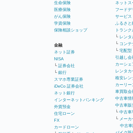
生命保険
ネットス
医療保険
フードデ
がん保険
サービス
学資保険
ふるさと
保険相談ショップ
トランク
└
レンタ
└
コンテ
金融
└
宅配型
ネット証券
引越し会
NISA
カーシェ
└
証券会社
レンタカ
└
銀行
格安レン
スマホ専業証券
カーリー
iDeCo 証券会社
車買取会
ネット銀行
中古車情
インターネットバンキング
中古車販
外貨預金
└
中古車
住宅ローン
└
メーカ
FX
中古車
カードローン
バイク販