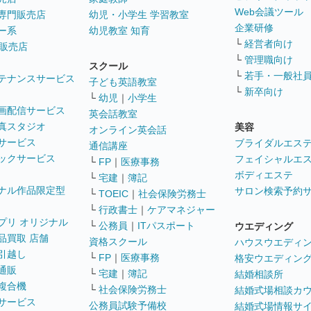
Web会議ツール
専門販売店
幼児・小学生 学習教室
企業研修
ー系
幼児教室 知育
└
経営者向け
販売店
└
管理職向け
スクール
└
若手・一般社
テナンスサービス
子ども英語教室
└
新卒向け
└
幼児
｜
小学生
画配信サービス
英会話教室
真スタジオ
美容
オンライン英会話
サービス
ブライダルエス
通信講座
ックサービス
フェイシャルエ
└
FP
｜
医療事務
ボディエステ
└
宅建
｜
簿記
ナル作品限定型
サロン検索予約
└
TOEIC
｜
社会保険労務士
└
行政書士
｜
ケアマネジャー
プリ オリジナル
└
公務員
｜
ITパスポート
ウエディング
品買取 店舗
資格スクール
ハウスウエディ
引越し
└
FP
｜
医療事務
格安ウエディン
通販
└
宅建
｜
簿記
結婚相談所
複合機
└
社会保険労務士
結婚式場相談カ
サービス
公務員試験予備校
結婚式場情報サ