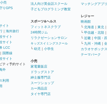
 小売
法人向け英会話スクール
マッチングアプ
守りGPS
子どもプログラミング教室
レジャー
スポーツ&ヘルス
映画館
サイト
フィットネスクラブ
└
北海道
｜
東北
行
｜
海外旅行
24時間ジム
└
甲信越・北陸
較サイト
リラクゼーションサロン
└
近畿
｜
中国・
較サイト
キッズスイミングスクール
└
九州・沖縄
｜
 LCC
└
幼児
｜
小学生
カラオケボック
｜
国際線
テーマパーク
較サイト
小売
ビティ予約サイト
家電量販店
海外
ドラッグストア
紳士服専門店
ス利用
スーツショップ
用
カー用品店
タイヤ専門店