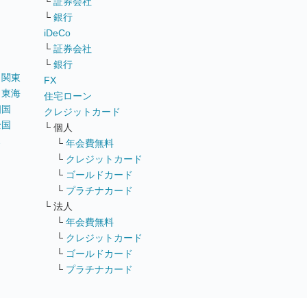
└
証券会社
リ
└
銀行
iDeCo
└
証券会社
└
銀行
｜
関東
FX
｜
東海
住宅ローン
四国
クレジットカード
全国
└ 個人
ス
└
年会費無料
└
クレジットカード
└
ゴールドカード
└
プラチナカード
└ 法人
└
年会費無料
└
クレジットカード
└
ゴールドカード
└
プラチナカード