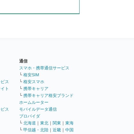
通信
ト
スマホ・携帯通信サービス
└
格安SIM
ービス
└
格安スマホ
サイト
└
携帯キャリア
└
携帯キャリア格安ブランド
ホームルーター
ービス
モバイルデータ通信
ト
プロバイダ
└
北海道
｜
東北
｜
関東
｜
東海
└
甲信越・北陸
｜
近畿
｜
中国