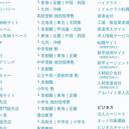
ーパー
└
東海
｜
近畿
｜
中国・四国
ハイクラス・
リバリー
└
九州・沖縄
ミドルクラス転
高校受験 個別指導塾
派遣会社
納税サイト
└
北海道
｜
東北
｜
北関東
工場・製造業派
ルーム
└
首都圏
｜
甲信越・北陸
派遣求人サイト
ル収納スペース
└
東海
｜
近畿
｜
中国・四国
求人情報サービ
ナ
└
九州・沖縄
転職サイト
（採用担当向け）
中学受験 塾
新卒採用サイト
社
└
首都圏
｜
東海
｜
近畿
（採用担当向け）
アリング
中学受験 個別指導塾
新卒エージェン
（採用担当向け）
ー
└
首都圏
人材紹介会社
タカー
公立中高一貫校対策 塾
（採用担当向け）
ス
└
首都圏
人材派遣会社
（採用担当向け）
社
小学生 塾
アルバイト求人
報サイト
└
首都圏
｜
東海
｜
近畿
売店
小学生 個別指導塾
ビジネス
専門販売店
└
首都圏
｜
東海
｜
近畿
法人カーリース
ー系
通信教育
ネット印刷通販
販売店
└
高校生
｜
中学生
｜
小学生
ビジネスチャッ
売店
家庭教師