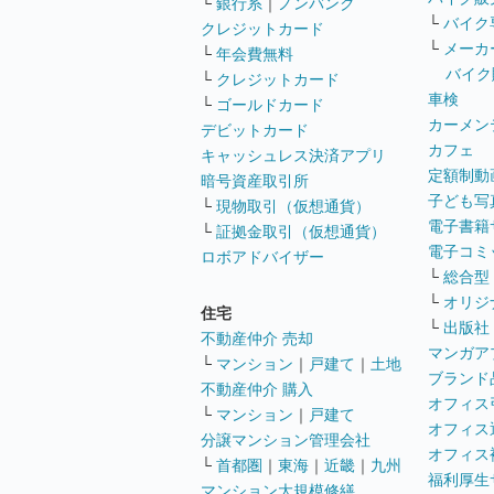
└
銀行系
｜
ノンバンク
└
バイク
クレジットカード
└
メーカ
└
年会費無料
バイク
└
クレジットカード
車検
└
ゴールドカード
カーメン
デビットカード
カフェ
キャッシュレス決済アプリ
定額制動
暗号資産取引所
子ども写
└
現物取引（仮想通貨）
電子書籍
└
証拠金取引（仮想通貨）
電子コミ
ロボアドバイザー
└
総合型
└
オリジ
住宅
└
出版社
不動産仲介 売却
マンガア
└
マンション
｜
戸建て
｜
土地
ブランド
不動産仲介 購入
オフィス
└
マンション
｜
戸建て
オフィス
分譲マンション管理会社
オフィス
└
首都圏
｜
東海
｜
近畿
｜
九州
福利厚生
マンション大規模修繕