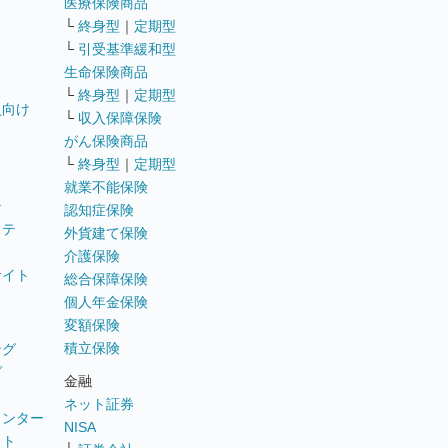
医療保険商品
└
終身型
｜
定期型
└
引受基準緩和型
生命保険商品
└
終身型
｜
定期型
員向け
└
収入保障保険
がん保険商品
└
終身型
｜
定期型
就業不能保険
テ
認知症保険
ステ
外貨建て保険
介護保険
サイト
総合保障保険
個人年金保険
変額保険
積立保険
ング
グ
金融
ネット証券
ウンター
NISA
イト