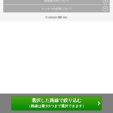
利用者の声について
当サイトで公開されている情報（文字、写真、イラスト、画像データ等）及びこれらの配
置・編集および構造などについての著作権は株式会社oricon MEに帰属しております。
クッキーの使用について
当サイトに掲載している内容はすべてサービスの利用者が提出された見解・感想です。
これらの情報を権利者の許可なく無断転載・複製などの二次利用を行うことは固く禁じて
弊社が内容について正確性を含め一切保証するものではありません。
おります。
© oricon ME inc.
このサイトでは Cookie を使用して、ユーザーに合わせたコンテンツや広告の表示、ソー
弊社の見解・ 意見ではないことをご理解いただいた上でご覧ください。
シャル メディア機能の提供、広告の表示回数やクリック数の測定を行っています。
また、ユーザーによるサイトの利用状況についても情報を収集し、ソーシャル メディア
や広告配信、データ解析の各パートナーに提供しています。
各パートナーは、この情報とユーザーが各パートナーに提供した他の情報や、ユーザーが
各パートナーのサービスを使用したときに収集した他の情報を組み合わせて使用すること
があります。
選択した路線で絞り込む
（路線は最大5つまで選択できます）