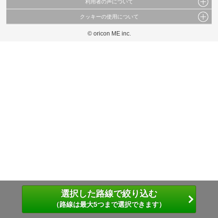
利用者の声について
当サイトで公開されている情報（文字、写真、イラスト、画像データ等）及びこれらの配
置・編集および構造などについての著作権は株式会社oricon MEに帰属しております。
クッキーの使用について
当サイトに掲載している内容はすべてサービスの利用者が提出された見解・感想です。
これらの情報を権利者の許可なく無断転載・複製などの二次利用を行うことは固く禁じて
弊社が内容について正確性を含め一切保証するものではありません。
おります。
© oricon ME inc.
このサイトでは Cookie を使用して、ユーザーに合わせたコンテンツや広告の表示、ソー
弊社の見解・ 意見ではないことをご理解いただいた上でご覧ください。
シャル メディア機能の提供、広告の表示回数やクリック数の測定を行っています。
また、ユーザーによるサイトの利用状況についても情報を収集し、ソーシャル メディア
や広告配信、データ解析の各パートナーに提供しています。
各パートナーは、この情報とユーザーが各パートナーに提供した他の情報や、ユーザーが
各パートナーのサービスを使用したときに収集した他の情報を組み合わせて使用すること
があります。
選択した路線で絞り込む
（路線は最大5つまで選択できます）