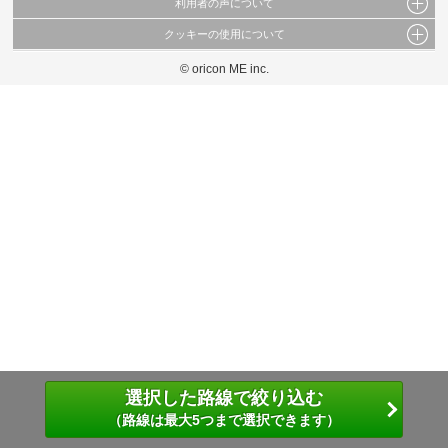
利用者の声について
当サイトで公開されている情報（文字、写真、イラスト、画像データ等）及びこれらの配
置・編集および構造などについての著作権は株式会社oricon MEに帰属しております。
クッキーの使用について
当サイトに掲載している内容はすべてサービスの利用者が提出された見解・感想です。
これらの情報を権利者の許可なく無断転載・複製などの二次利用を行うことは固く禁じて
弊社が内容について正確性を含め一切保証するものではありません。
おります。
© oricon ME inc.
このサイトでは Cookie を使用して、ユーザーに合わせたコンテンツや広告の表示、ソー
弊社の見解・ 意見ではないことをご理解いただいた上でご覧ください。
シャル メディア機能の提供、広告の表示回数やクリック数の測定を行っています。
また、ユーザーによるサイトの利用状況についても情報を収集し、ソーシャル メディア
や広告配信、データ解析の各パートナーに提供しています。
各パートナーは、この情報とユーザーが各パートナーに提供した他の情報や、ユーザーが
各パートナーのサービスを使用したときに収集した他の情報を組み合わせて使用すること
があります。
選択した路線で絞り込む
（路線は最大5つまで選択できます）