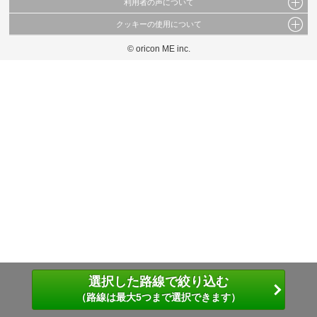
利用者の声について
当サイトで公開されている情報（文字、写真、イラスト、画像データ等）及びこれらの配
置・編集および構造などについての著作権は株式会社oricon MEに帰属しております。
クッキーの使用について
当サイトに掲載している内容はすべてサービスの利用者が提出された見解・感想です。
これらの情報を権利者の許可なく無断転載・複製などの二次利用を行うことは固く禁じて
弊社が内容について正確性を含め一切保証するものではありません。
おります。
© oricon ME inc.
このサイトでは Cookie を使用して、ユーザーに合わせたコンテンツや広告の表示、ソー
弊社の見解・ 意見ではないことをご理解いただいた上でご覧ください。
シャル メディア機能の提供、広告の表示回数やクリック数の測定を行っています。
また、ユーザーによるサイトの利用状況についても情報を収集し、ソーシャル メディア
や広告配信、データ解析の各パートナーに提供しています。
各パートナーは、この情報とユーザーが各パートナーに提供した他の情報や、ユーザーが
各パートナーのサービスを使用したときに収集した他の情報を組み合わせて使用すること
があります。
選択した路線で絞り込む
（路線は最大5つまで選択できます）