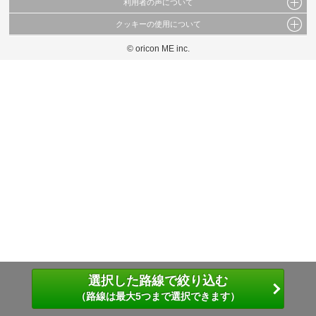
利用者の声について
当サイトで公開されている情報（文字、写真、イラスト、画像データ等）及びこれらの配
置・編集および構造などについての著作権は株式会社oricon MEに帰属しております。
クッキーの使用について
当サイトに掲載している内容はすべてサービスの利用者が提出された見解・感想です。
これらの情報を権利者の許可なく無断転載・複製などの二次利用を行うことは固く禁じて
弊社が内容について正確性を含め一切保証するものではありません。
おります。
© oricon ME inc.
このサイトでは Cookie を使用して、ユーザーに合わせたコンテンツや広告の表示、ソー
弊社の見解・ 意見ではないことをご理解いただいた上でご覧ください。
シャル メディア機能の提供、広告の表示回数やクリック数の測定を行っています。
また、ユーザーによるサイトの利用状況についても情報を収集し、ソーシャル メディア
や広告配信、データ解析の各パートナーに提供しています。
各パートナーは、この情報とユーザーが各パートナーに提供した他の情報や、ユーザーが
各パートナーのサービスを使用したときに収集した他の情報を組み合わせて使用すること
があります。
選択した路線で絞り込む
（路線は最大5つまで選択できます）