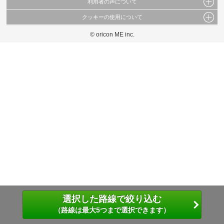
利用者の声について
当サイトで公開されている情報（文字、写真、イラスト、画像データ等）及びこれらの配
置・編集および構造などについての著作権は株式会社oricon MEに帰属しております。
クッキーの使用について
当サイトに掲載している内容はすべてサービスの利用者が提出された見解・感想です。
これらの情報を権利者の許可なく無断転載・複製などの二次利用を行うことは固く禁じて
弊社が内容について正確性を含め一切保証するものではありません。
おります。
© oricon ME inc.
このサイトでは Cookie を使用して、ユーザーに合わせたコンテンツや広告の表示、ソー
弊社の見解・ 意見ではないことをご理解いただいた上でご覧ください。
シャル メディア機能の提供、広告の表示回数やクリック数の測定を行っています。
また、ユーザーによるサイトの利用状況についても情報を収集し、ソーシャル メディア
や広告配信、データ解析の各パートナーに提供しています。
各パートナーは、この情報とユーザーが各パートナーに提供した他の情報や、ユーザーが
各パートナーのサービスを使用したときに収集した他の情報を組み合わせて使用すること
があります。
選択した路線で絞り込む
（路線は最大5つまで選択できます）